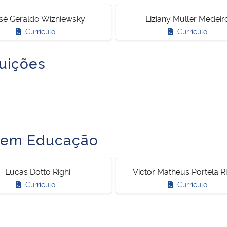
sé Geraldo Wizniewsky
Liziany Müller Medeir
Currículo
Currículo
tuições
s em Educação
Lucas Dotto Righi
Victor Matheus Portela R
Currículo
Currículo