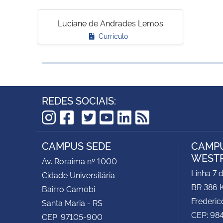
Luciane de Andrades Lemos
Currículo
REDES SOCIAIS:
TikTok
Instagram
Facebook
Twitter
YouTube
LinkedIn
RSS
CAMPUS SEDE
CAMPU
WEST
Av. Roraima nº 1000
Linha 7 
Cidade Universitária
BR 386 
Bairro Camobi
Frederic
Santa Maria - RS
CEP: 98
CEP: 97105-900