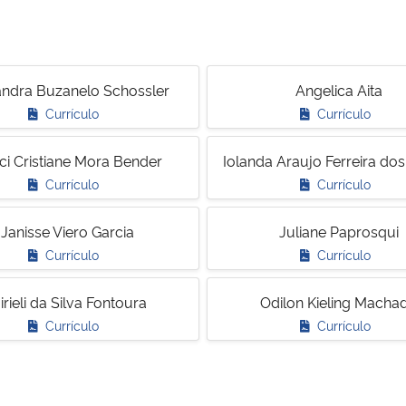
andra Buzanelo Schossler
Angelica Aita
Currículo
Currículo
ci Cristiane Mora Bender
Iolanda Araujo Ferreira do
Currículo
Currículo
Janisse Viero Garcia
Juliane Paprosqui
Currículo
Currículo
irieli da Silva Fontoura
Odilon Kieling Macha
Currículo
Currículo