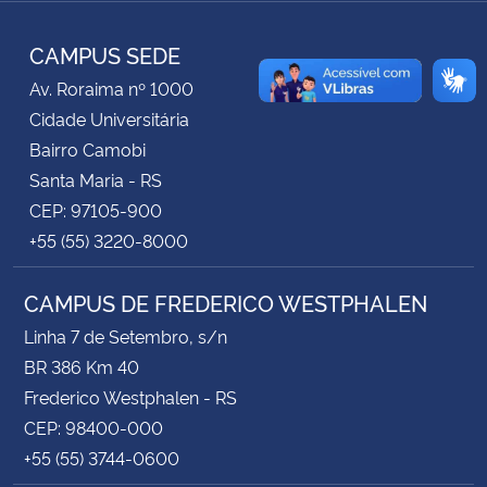
TikTok
Instagram
Facebook
Twitter
YouTube
LinkedIn
RSS
CAMPUS SEDE
Secretaria-Geral
Av. Roraima nº 1000
Secretaria de Governo
Cidade Universitária
Bairro Camobi
Gabinete de Segurança Institucional
Santa Maria - RS
CEP: 97105-900
Advocacia-Geral da União
+55 (55) 3220-8000
Banco Central do Brasil
CAMPUS DE FREDERICO WESTPHALEN
Linha 7 de Setembro, s/n
Planalto
BR 386 Km 40
Frederico Westphalen - RS
CEP: 98400-000
+55 (55) 3744-0600