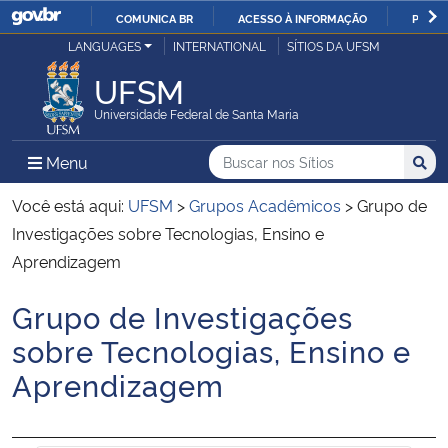
COMUNICA BR
ACESSO À INFORMAÇÃO
PARTI
Casa Civil
LANGUAGES
INTERNATIONAL
SÍTIOS DA UFSM
IR
PARA
UFSM
Ministério da Justiça e Segurança Pública
O
Universidade Federal de Santa Maria
CONTEÚDO
Ministério da Defesa
Buscar no nos Sítios
Busca
Busca:
Menu Principal do Sítio
Menu
Busc
Ministério das Relações Exteriores
Você está aqui:
UFSM
>
Grupos Acadêmicos
>
Grupo de
Investigações sobre Tecnologias, Ensino e
Ministério da Economia
Aprendizagem
Grupo de Investigações
Ministério da Infraestrutura
Início do conteúdo
sobre Tecnologias, Ensino e
Ministério da Agricultura, Pecuária e Abastecimento
Aprendizagem
Ministério da Educação