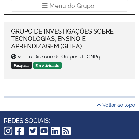
Menu do Grup
Menu do Grupo
Ministério da Cidadania
Ministério da Saúde
GRUPO DE INVESTIGAÇÕES SOBRE
TECNOLOGIAS, ENSINO E
Ministério de Minas e Energia
APRENDIZAGEM (GITEA)
Ministério da Ciência, Tecnologia, Inovações e Comunicações
Ver no Diretório de Grupos da CNPq
Pesquisa
Em Atividade
Ministério do Meio Ambiente
Ministério do Turismo
Voltar ao topo
Ministério do Desenvolvimento Regional
REDES SOCIAIS:
Controladoria-Geral da União
Ministério da Mulher, da Família e dos Direitos Humanos