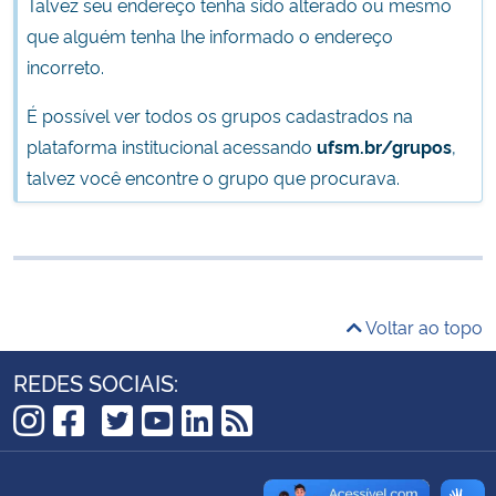
Talvez seu endereço tenha sido alterado ou mesmo
Ministério da Cidadania
que alguém tenha lhe informado o endereço
incorreto.
Ministério da Saúde
É possível ver todos os grupos cadastrados na
Ministério de Minas e Energia
plataforma institucional acessando
ufsm.br/grupos
,
talvez você encontre o grupo que procurava.
Ministério da Ciência, Tecnologia, Inovações e Comunicações
Ministério do Meio Ambiente
Ministério do Turismo
Voltar ao topo
Ministério do Desenvolvimento Regional
REDES SOCIAIS:
Controladoria-Geral da União
TikTok
Instagram
Facebook
Twitter
YouTube
LinkedIn
RSS
Ministério da Mulher, da Família e dos Direitos Humanos