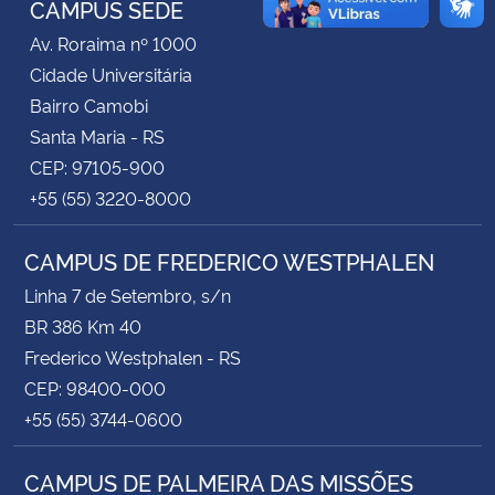
CAMPUS SEDE
Av. Roraima nº 1000
Secretaria-Geral
Cidade Universitária
Bairro Camobi
Secretaria de Governo
Santa Maria - RS
CEP: 97105-900
Gabinete de Segurança Institucional
+55 (55) 3220-8000
Advocacia-Geral da União
CAMPUS DE FREDERICO WESTPHALEN
Banco Central do Brasil
Linha 7 de Setembro, s/n
BR 386 Km 40
Planalto
Frederico Westphalen - RS
CEP: 98400-000
+55 (55) 3744-0600
CAMPUS DE PALMEIRA DAS MISSÕES