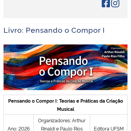
Secretaria-Geral
Livro: Pensando o Compor I
Secretaria de Governo
Gabinete de Segurança Institucional
Advocacia-Geral da União
Banco Central do Brasil
Planalto
Pensando o Compor I: Teorias e Práticas da Criação
Musical
Organizadores: Arthur
Ano: 2026
Rinaldi e Paulo Rios
Editora UFSM