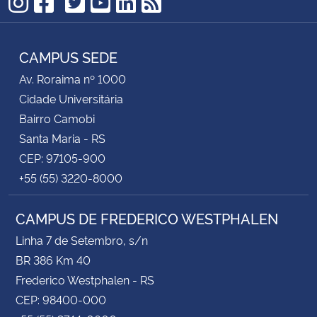
TikTok
Instagram
Facebook
Twitter
YouTube
LinkedIn
RSS
CAMPUS SEDE
Av. Roraima nº 1000
Cidade Universitária
Bairro Camobi
Santa Maria - RS
CEP: 97105-900
+55 (55) 3220-8000
CAMPUS DE FREDERICO WESTPHALEN
Linha 7 de Setembro, s/n
BR 386 Km 40
Frederico Westphalen - RS
CEP: 98400-000