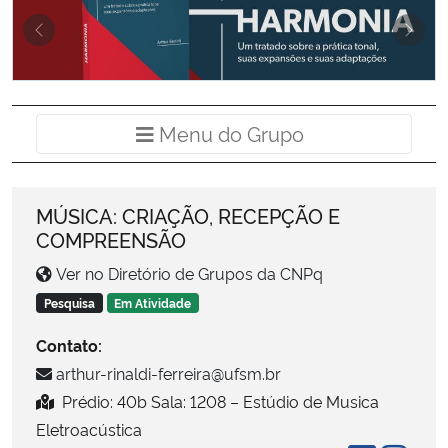
Ministério da Cidadania
Previous
Next
Ministério da Saúde
Ministério de Minas e Energia
Menu do Grup
Menu do Grupo
Ministério da Ciência, Tecnologia, Inovações e Comunicações
MÚSICA: CRIAÇÃO, RECEPÇÃO E
Ministério do Meio Ambiente
COMPREENSÃO
Ver no Diretório de Grupos da CNPq
Ministério do Turismo
Pesquisa
Em Atividade
Ministério do Desenvolvimento Regional
Contato:
arthur-rinaldi-ferreira@ufsm.br
Controladoria-Geral da União
Prédio: 40b Sala: 1208 – Estúdio de Musica
Eletroacústica
Ministério da Mulher, da Família e dos Direitos Humanos