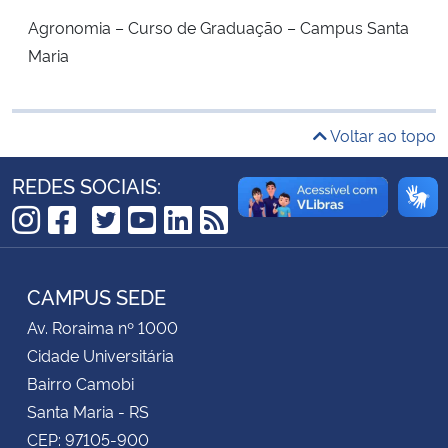
Agronomia – Curso de Graduação – Campus Santa
Secretaria-Geral
Maria
Secretaria de Governo
Voltar ao topo
Gabinete de Segurança Institucional
REDES SOCIAIS:
Advocacia-Geral da União
TikTok
Instagram
Facebook
Twitter
YouTube
LinkedIn
RSS
Banco Central do Brasil
CAMPUS SEDE
Planalto
Av. Roraima nº 1000
Cidade Universitária
Bairro Camobi
Santa Maria - RS
CEP: 97105-900