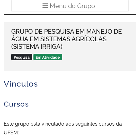
Menu do Grup
Menu do Grupo
Ministério da Cidadania
Ministério da Saúde
GRUPO DE PESQUISA EM MANEJO DE
ÁGUA EM SISTEMAS AGRÍCOLAS
Ministério de Minas e Energia
(SISTEMA IRRIGA)
Ministério da Ciência, Tecnologia, Inovações e Comunicações
Pesquisa
Em Atividade
Ministério do Meio Ambiente
Vínculos
Ministério do Turismo
Cursos
Ministério do Desenvolvimento Regional
Controladoria-Geral da União
Este grupo está vinculado aos seguintes cursos da
UFSM:
Ministério da Mulher, da Família e dos Direitos Humanos