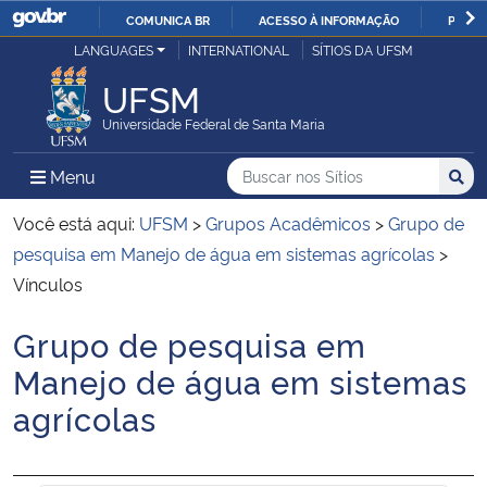
COMUNICA BR
ACESSO À INFORMAÇÃO
PARTI
Casa Civil
LANGUAGES
INTERNATIONAL
SÍTIOS DA UFSM
IR
PARA
UFSM
Ministério da Justiça e Segurança Pública
O
Universidade Federal de Santa Maria
CONTEÚDO
Ministério da Defesa
Buscar no nos Sítios
Busca
Busca:
Menu Principal do Sítio
Menu
Busc
Ministério das Relações Exteriores
Você está aqui:
UFSM
>
Grupos Acadêmicos
>
Grupo de
pesquisa em Manejo de água em sistemas agrícolas
>
Ministério da Economia
Vínculos
Grupo de pesquisa em
Ministério da Infraestrutura
Início do conteúdo
Manejo de água em sistemas
Ministério da Agricultura, Pecuária e Abastecimento
agrícolas
Ministério da Educação