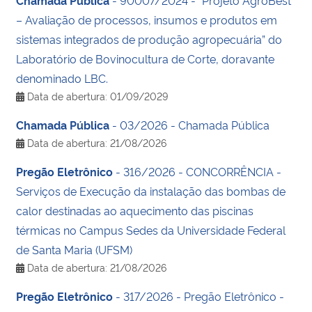
Ministério da Cidadania
– Avaliação de processos, insumos e produtos em
sistemas integrados de produção agropecuária” do
Ministério da Saúde
Laboratório de Bovinocultura de Corte, doravante
denominado LBC.
Ministério de Minas e Energia
Data de abertura: 01/09/2029
Ministério da Ciência, Tecnologia, Inovações e Comunicações
Chamada Pública
- 03/2026 - Chamada Pública
Data de abertura: 21/08/2026
Ministério do Meio Ambiente
Pregão Eletrônico
- 316/2026 - CONCORRÊNCIA -
Serviços de Execução da instalação das bombas de
Ministério do Turismo
calor destinadas ao aquecimento das piscinas
térmicas no Campus Sedes da Universidade Federal
Ministério do Desenvolvimento Regional
de Santa Maria (UFSM)
Data de abertura: 21/08/2026
Controladoria-Geral da União
Pregão Eletrônico
- 317/2026 - Pregão Eletrônico -
Ministério da Mulher, da Família e dos Direitos Humanos