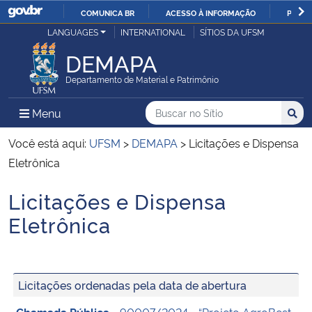
COMUNICA BR
ACESSO À INFORMAÇÃO
PARTI
Casa Civil
LANGUAGES
INTERNATIONAL
SÍTIOS DA UFSM
IR
PARA
DEMAPA
Ministério da Justiça e Segurança Pública
O
Departamento de Material e Patrimônio
CONTEÚDO
Ministério da Defesa
Buscar no no Sítio
Busca
Busca:
Menu Principal do Sítio
Menu
Busc
Ministério das Relações Exteriores
Você está aqui:
UFSM
>
DEMAPA
>
Licitações e Dispensa
Eletrônica
Ministério da Economia
Licitações e Dispensa
Início do conteúdo
Ministério da Infraestrutura
Eletrônica
Ministério da Agricultura, Pecuária e Abastecimento
Licitações ordenadas pela data de abertura
Ministério da Educação
Chamada Pública
- 90007/2024 - “Projeto AgroBest