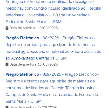
Aquisição e fornecimento continuado de oxigênio
medicinal, com cilindro incluso, destinado ao Hospital
Secretaria-Geral
Veterinário Universitário - HVU da Universidade
Federal de Santa Maria – UFSM.
Secretaria de Governo
Data de abertura: 19/08/2026
Gabinete de Segurança Institucional
Pregão Eletrônico
- 98/2026 - Pregão Eletrônico -
Registro de preços para aquisição de ferramentas,
Advocacia-Geral da União
material agropecuário e material de pintura destinado
ao Almoxarifado Central da UFSM.
Banco Central do Brasil
Data de abertura: 18/08/2026
Pregão Eletrônico
- 329/2026 - Pregão Eletrônico -
Planalto
Registro de preços para aquisição de materiais de
consumo, destinados ao Colégio Técnico Industrial,
Campus de Santa Maria da Universidade Federal de
Santa Maria – UFSM.
Data de abertura: 17/08/2026