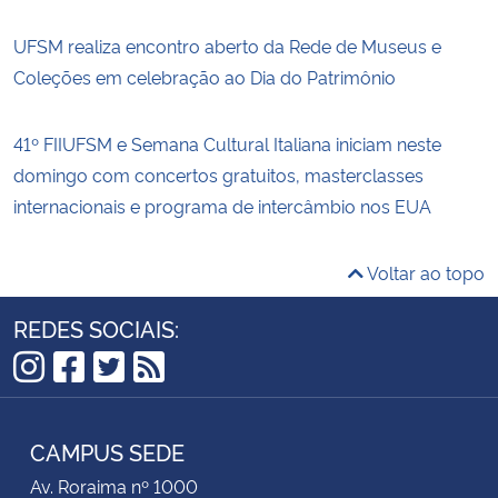
UFSM realiza encontro aberto da Rede de Museus e
Coleções em celebração ao Dia do Patrimônio
41º FIIUFSM e Semana Cultural Italiana iniciam neste
domingo com concertos gratuitos, masterclasses
internacionais e programa de intercâmbio nos EUA
Voltar ao topo
REDES SOCIAIS:
Instagram
Facebook
Twitter
RSS
CAMPUS SEDE
Av. Roraima nº 1000