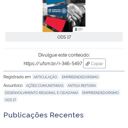
ODS 17
Divulgue este conteúdo:
https://ufsm.br/r-346-5497
Copiar
para área de tran
Registrado em
,
ARTICULAÇÃO
EMPREENDEDORISMO
,
,
Assunto(s):
AÇÕES COMUNITÁRIAS
ANTIGA REITORIA
,
,
DESENVOLVIMENTO REGIONAL E CIDADANIA
EMPREENDEDORISMO
ODS 17
Publicações Recentes