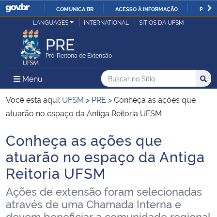
COMUNICA BR
ACESSO À INFORMAÇÃO
PARTI
Casa Civil
LANGUAGES
INTERNATIONAL
SÍTIOS DA UFSM
IR
PARA
PRE
Ministério da Justiça e Segurança Pública
O
Pró-Reitoria de Extensão
CONTEÚDO
Ministério da Defesa
Buscar no no Sítio
Busca
Busca:
Menu Principal do Sítio
Menu
Busc
Ministério das Relações Exteriores
Você está aqui:
UFSM
>
PRE
>
Conheça as ações que
atuarão no espaço da Antiga Reitoria UFSM
Ministério da Economia
Conheça as ações que
Início do conteúdo
Ministério da Infraestrutura
atuarão no espaço da Antiga
Reitoria UFSM
Ministério da Agricultura, Pecuária e Abastecimento
Ações de extensão foram selecionadas
Ministério da Educação
através de uma Chamada Interna e
devem beneficiar a comunidade regional