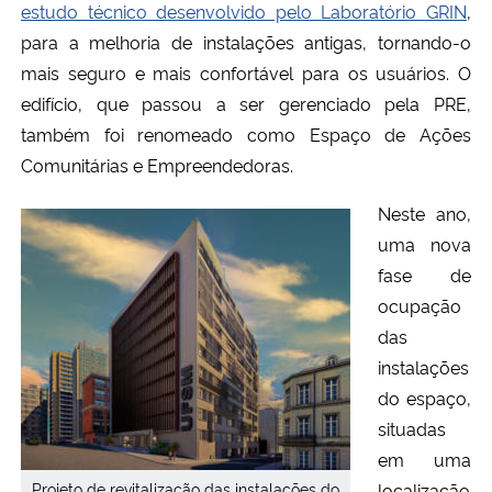
estudo técnico desenvolvido pelo Laboratório GRIN
,
para a melhoria de instalações antigas, tornando-o
Secretaria-Geral
mais seguro e mais confortável para os usuários. O
edifício, que passou a ser gerenciado pela PRE,
Secretaria de Governo
também foi renomeado como Espaço de Ações
Comunitárias e Empreendedoras.
Gabinete de Segurança Institucional
Neste ano,
Advocacia-Geral da União
uma nova
fase de
Banco Central do Brasil
ocupação
das
Planalto
instalações
do espaço,
situadas
em uma
Projeto de revitalização das instalações do
localização