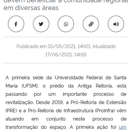
Ministério da Cidadania
em diversas áreas
Ministério da Saúde
Copiar para área 
Ministério de Minas e Energia
Publicado em
10/05/2021, 14h01
. Atualizado
Ministério da Ciência, Tecnologia, Inovações e Comunicações
17/06/2021, 14h16
Ministério do Meio Ambiente
A primeira sede da Universidade Federal de Santa
Ministério do Turismo
Maria (UFSM), o prédio da Antiga Reitoria, está
passando por um importante processo de
Ministério do Desenvolvimento Regional
revitalização. Desde 2019, a Pró-Reitoria de Extensão
(PRE) e a Pró-Reitoria de Infraestrutura (Proinfra) vêm
Controladoria-Geral da União
atuando em conjunto neste processo de
transformação do espaço. A primeira ação foi
um
Ministério da Mulher, da Família e dos Direitos Humanos