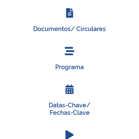
Secretaria-Geral
Documentos/ Circulares
Secretaria de Governo
Gabinete de Segurança Institucional
Advocacia-Geral da União
Programa
Banco Central do Brasil
Planalto
Datas-Chave/
Fechas-Clave