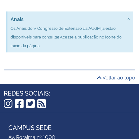
×
Anais
Os Anais do V Congresso de Extensão da AUGM já estão
disponíveis para consulta! Acesse a publicação no ícone do
inicio da página.
Voltar ao topo
REDES SOCIAIS:
Instagram
Facebook
Twitter
RSS
CAMPUS SEDE
Av. Roraima nº 1000