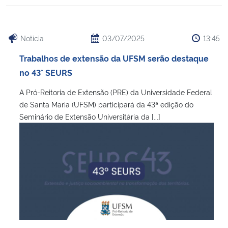
Secretaria-Geral
Notícia
03/07/2025
13:45
Secretaria de Governo
Trabalhos de extensão da UFSM serão destaque
no 43° SEURS
Gabinete de Segurança Institucional
A Pró-Reitoria de Extensão (PRE) da Universidade Federal
de Santa Maria (UFSM) participará da 43ª edição do
Advocacia-Geral da União
Seminário de Extensão Universitária da [...]
Banco Central do Brasil
Planalto