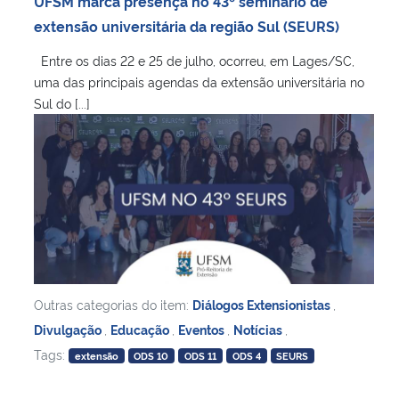
UFSM marca presença no 43º seminário de
Ministério da Cidadania
extensão universitária da região Sul (SEURS)
Entre os dias 22 e 25 de julho, ocorreu, em Lages/SC,
Ministério da Saúde
uma das principais agendas da extensão universitária no
Sul do [...]
Ministério de Minas e Energia
Ministério da Ciência, Tecnologia, Inovações e Comunicações
Ministério do Meio Ambiente
Ministério do Turismo
Ministério do Desenvolvimento Regional
Outras categorias do item:
Diálogos Extensionistas
,
Divulgação
,
Educação
,
Eventos
,
Notícias
,
Controladoria-Geral da União
Tags:
extensão
ODS 10
ODS 11
ODS 4
SEURS
Ministério da Mulher, da Família e dos Direitos Humanos