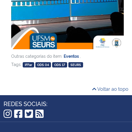
Outras categorias do item:
Eventos
,
Tags:
IFFar
ODS 04
ODS 17
SEURS
Voltar ao topo
REDES SOCIAIS:
Instagram
Facebook
Twitter
RSS