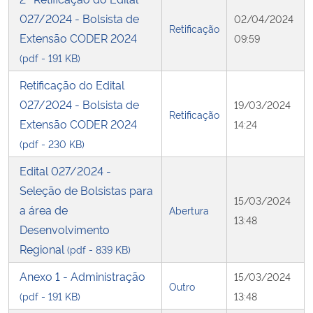
027/2024 - Bolsista de
02/04/2024
Retificação
Secretaria-Geral
Extensão CODER 2024
09:59
(pdf - 191 KB)
Secretaria de Governo
Retificação do Edital
027/2024 - Bolsista de
19/03/2024
Gabinete de Segurança Institucional
Retificação
Extensão CODER 2024
14:24
Advocacia-Geral da União
(pdf - 230 KB)
Edital 027/2024 -
Banco Central do Brasil
Seleção de Bolsistas para
15/03/2024
a área de
Abertura
Planalto
13:48
Desenvolvimento
Regional
(pdf - 839 KB)
Anexo 1 - Administração
15/03/2024
Outro
(pdf - 191 KB)
13:48