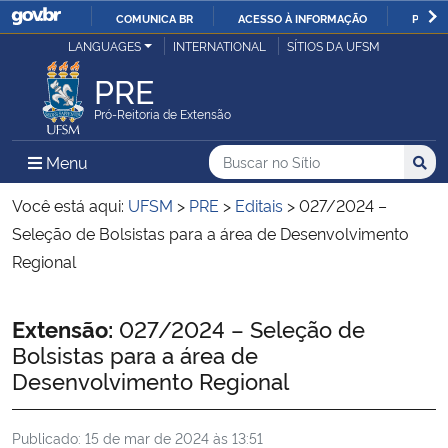
COMUNICA BR
ACESSO À INFORMAÇÃO
PARTI
Casa Civil
LANGUAGES
INTERNATIONAL
SÍTIOS DA UFSM
IR
PARA
PRE
Ministério da Justiça e Segurança Pública
O
Pró-Reitoria de Extensão
CONTEÚDO
Ministério da Defesa
Buscar no no Sítio
Busca
Busca:
Menu Principal do Sítio
Menu
Busc
Ministério das Relações Exteriores
Você está aqui:
UFSM
>
PRE
>
Editais
>
027/2024 –
Seleção de Bolsistas para a área de Desenvolvimento
Ministério da Economia
Regional
Ministério da Infraestrutura
Início do conteúdo
Extensão:
027/2024 – Seleção de
Bolsistas para a área de
Ministério da Agricultura, Pecuária e Abastecimento
Desenvolvimento Regional
Ministério da Educação
Publicado:
15 de mar de 2024 às 13:51