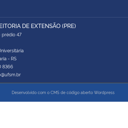
EITORIA DE EXTENSÃO (PRE)
- prédio 47
niversitária
ria - RS
0 8366
o@ufsm.br
Desenvolvido com o CMS de código aberto
Wordpress