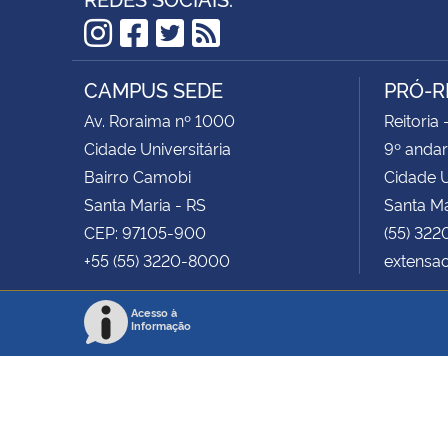
Instagram
Facebook
Twitter
RSS
CAMPUS SEDE
PRÓ-R
Av. Roraima nº 1000
Reitoria 
Cidade Universitária
9º andar
Bairro Camobi
Cidade U
Santa Maria - RS
Santa Ma
CEP: 97105-900
(55) 322
+55 (55) 3220-8000
extensa
Acesso à
Informação