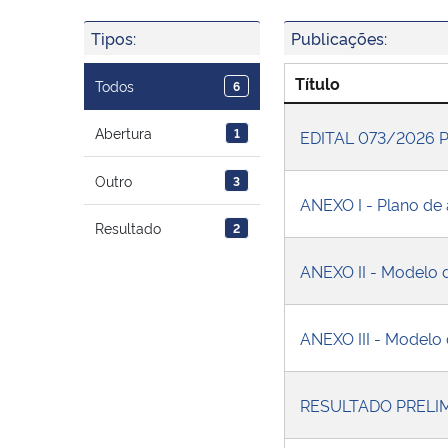
Tipos:
Publicações:
Título
Todos
6
Abertura
1
EDITAL 073/2026
Outro
3
ANEXO I - Plano de
Resultado
2
ANEXO II - Modelo 
ANEXO III - Modelo 
RESULTADO PRELI