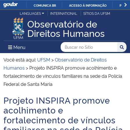
COMUNICA BR
ACESSO À INFORMAÇÃO
PARTI
Casa Civil
LANGUAGES
INTERNATIONAL
SÍTIOS DA UFSM
IR
Observatório de
PARA
Ministério da Justiça e Segurança Pública
Direitos Humanos
O
CONTEÚDO
Ministério da Defesa
Buscar no no Sítio
Busca
Busca:
Menu Principal do Sítio
Menu
Busc
Ministério das Relações Exteriores
Você está aqui:
UFSM
>
Observatório de Direitos
Humanos
>
Projeto INSPIRA promove acolhimento e
Ministério da Economia
fortalecimento de vínculos familiares na sede da Polícia
Federal de Santa Maria
Ministério da Infraestrutura
Projeto INSPIRA promove
Início do conteúdo
Ministério da Agricultura, Pecuária e Abastecimento
acolhimento e
fortalecimento de vínculos
Ministério da Educação
familiares na sede da Polícia