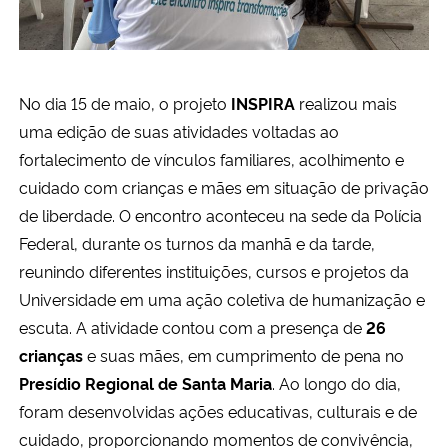
Secretaria-Geral
Secretaria de Governo
No dia 15 de maio, o projeto
INSPIRA
realizou mais
uma edição de suas atividades voltadas ao
Gabinete de Segurança Institucional
fortalecimento de vínculos familiares, acolhimento e
cuidado com crianças e mães em situação de privação
Advocacia-Geral da União
de liberdade. O encontro aconteceu na sede da Polícia
Federal, durante os turnos da manhã e da tarde,
Banco Central do Brasil
reunindo diferentes instituições, cursos e projetos da
Universidade em uma ação coletiva de humanização e
Planalto
escuta. A atividade contou com a presença de
26
crianças
e suas mães, em cumprimento de pena no
Presídio Regional de Santa Maria
. Ao longo do dia,
foram desenvolvidas ações educativas, culturais e de
cuidado, proporcionando momentos de convivência,