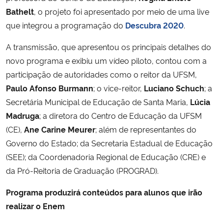
Bathelt
, o projeto foi apresentado por meio de uma live
Secretaria-Geral
que integrou a programação do
Descubra 2020
.
A transmissão, que apresentou os principais detalhes do
Secretaria de Governo
novo programa e exibiu um vídeo piloto, contou com a
participação de autoridades como o reitor da UFSM,
Gabinete de Segurança Institucional
Paulo Afonso Burmann
; o vice-reitor,
Luciano Schuch
; a
Secretária Municipal de Educação de Santa Maria,
Lúcia
Advocacia-Geral da União
Madruga
; a diretora do Centro de Educação da UFSM
Banco Central do Brasil
(CE),
Ane Carine Meurer
; além de representantes do
Governo do Estado; da Secretaria Estadual de Educação
Planalto
(SEE); da Coordenadoria Regional de Educação (CRE) e
da Pró-Reitoria de Graduação (PROGRAD).
Programa produzirá conteúdos para alunos que irão
realizar o Enem