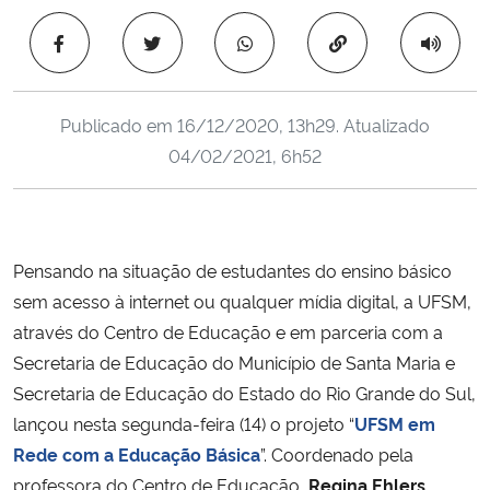
Ministério da Cidadania
Copiar para área 
Ministério da Saúde
Publicado em
16/12/2020, 13h29
. Atualizado
Ministério de Minas e Energia
04/02/2021, 6h52
Ministério da Ciência, Tecnologia, Inovações e Comunicações
Ministério do Meio Ambiente
Pensando na situação de estudantes do ensino básico
sem acesso à internet ou qualquer mídia digital, a UFSM,
Ministério do Turismo
através do Centro de Educação e em parceria com a
Secretaria de Educação do Município de Santa Maria e
Ministério do Desenvolvimento Regional
Secretaria de Educação do Estado do Rio Grande do Sul,
lançou nesta segunda-feira (14) o projeto “
UFSM em
Controladoria-Geral da União
Rede com a Educação Básica
”. Coordenado pela
professora do Centro de Educação,
Regina Ehlers
Ministério da Mulher, da Família e dos Direitos Humanos