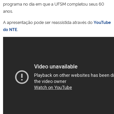
programa no dia em que a UFSM completou seus 60
anos.
A apresentação pode ser reassistida através do
YouTube
do NTE
.