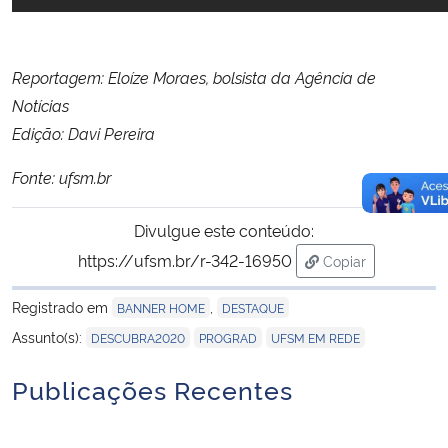
Reportagem: Eloíze Moraes, bolsista da Agência de
Notícias
Edição: Davi Pereira
Fonte: ufsm.br
Divulgue este conteúdo:
https://ufsm.br/r-342-16950
Copiar
para área de tran
Registrado em
,
BANNER HOME
DESTAQUE
,
,
Assunto(s):
DESCUBRA2020
PROGRAD
UFSM EM REDE
Publicações Recentes