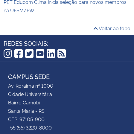
PET Educom Clima inicia seleção para novos membros
na UFSM/FW
Voltar ao topo
REDES SOCIAIS:
Instagram
Facebook
Twitter
YouTube
LinkedIn
RSS
CAMPUS SEDE
Av. Roraima nº 1000
Cidade Universitária
Bairro Camobi
Santa Maria - RS
CEP: 97105-900
+55 (55) 3220-8000