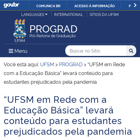
COMUNICA BR
ACESSO À INFORMAÇÃO
PARTI
Casa Civil
LANGUAGES
INTERNATIONAL
SÍTIOS DA UFSM
IR
PARA
PROGRAD
Ministério da Justiça e Segurança Pública
O
Pró-Reitoria de Graduação
CONTEÚDO
Ministério da Defesa
Buscar no no Sítio
Busca
Busca:
Menu Principal do Sítio
Menu
Busc
Ministério das Relações Exteriores
Você está aqui:
UFSM
>
PROGRAD
>
“UFSM em Rede
com a Educação Básica” levará conteúdo para
Ministério da Economia
estudantes prejudicados pela pandemia
“UFSM em Rede com a
Ministério da Infraestrutura
Início do conteúdo
Educação Básica” levará
Ministério da Agricultura, Pecuária e Abastecimento
conteúdo para estudantes
prejudicados pela pandemia
Ministério da Educação