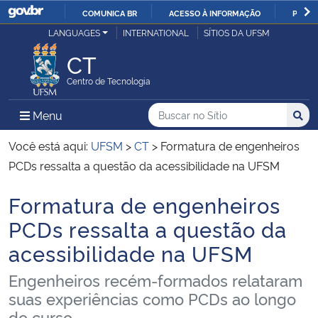
COMUNICA BR
ACESSO À INFORMAÇÃO
PARTI
Casa Civil
LANGUAGES
INTERNATIONAL
SÍTIOS DA UFSM
IR
PARA
CT
Ministério da Justiça e Segurança Pública
O
Centro de Tecnologia
CONTEÚDO
Ministério da Defesa
Buscar no no Sítio
Busca
Busca:
Menu Principal do Sítio
Menu
Busc
Ministério das Relações Exteriores
Você está aqui:
UFSM
>
CT
>
Formatura de engenheiros
PCDs ressalta a questão da acessibilidade na UFSM
Ministério da Economia
Formatura de engenheiros
Início do conteúdo
Ministério da Infraestrutura
PCDs ressalta a questão da
acessibilidade na UFSM
Ministério da Agricultura, Pecuária e Abastecimento
Engenheiros recém-formados relataram
Ministério da Educação
suas experiências como PCDs ao longo
do curso