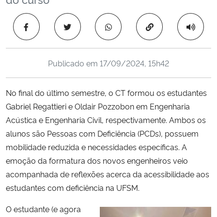
Ministério da Cidadania
Copiar para área 
Ministério da Saúde
Ministério de Minas e Energia
Publicado em
17/09/2024, 15h42
Ministério da Ciência, Tecnologia, Inovações e Comunicações
No final do último semestre, o CT formou os estudantes
Gabriel Regattieri e Oldair Pozzobon em Engenharia
Ministério do Meio Ambiente
Acústica e Engenharia Civil, respectivamente. Ambos os
alunos são Pessoas com Deficiência (PCDs), possuem
Ministério do Turismo
mobilidade reduzida e necessidades específicas. A
emoção da formatura dos novos engenheiros veio
Ministério do Desenvolvimento Regional
acompanhada de reflexões acerca da acessibilidade aos
estudantes com deficiência na UFSM.
Controladoria-Geral da União
O estudante (e agora
Ministério da Mulher, da Família e dos Direitos Humanos