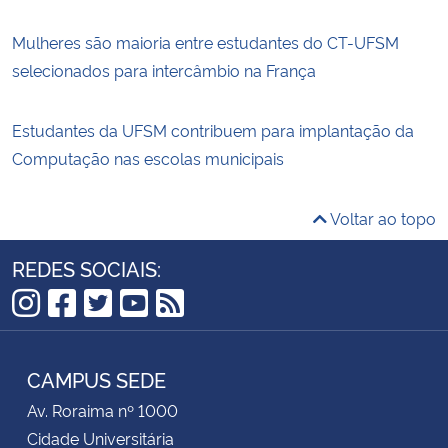
Mulheres são maioria entre estudantes do CT-UFSM
selecionados para intercâmbio na França
Estudantes da UFSM contribuem para implantação da
Computação nas escolas municipais
Voltar ao topo
REDES SOCIAIS:
Instagram
Facebook
Twitter
YouTube
RSS
CAMPUS SEDE
Av. Roraima nº 1000
Cidade Universitária