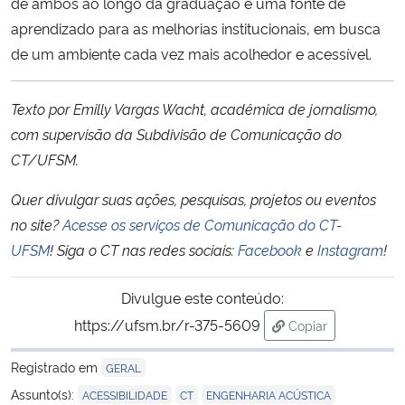
de ambos ao longo da graduação é uma fonte de
aprendizado para as melhorias institucionais, em busca
de um ambiente cada vez mais acolhedor e acessível.
Texto por Emilly Vargas Wacht, acadêmica de jornalismo,
com supervisão da Subdivisão de Comunicação do
CT/UFSM.
Quer divulgar suas ações, pesquisas, projetos ou eventos
no site?
Acesse os serviços de Comunicação do CT-
UFSM
!
Siga o CT nas redes sociais:
Facebook
e
Instagram
!
Divulgue este conteúdo:
https://ufsm.br/r-375-5609
Copiar
para área de tran
Registrado em
GERAL
,
,
,
Assunto(s):
ACESSIBILIDADE
CT
ENGENHARIA ACÚSTICA