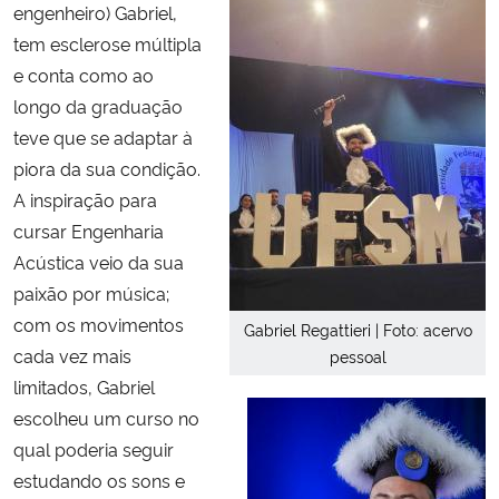
engenheiro) Gabriel,
tem esclerose múltipla
Secretaria-Geral
e conta como ao
longo da graduação
Secretaria de Governo
teve que se adaptar à
piora da sua condição.
Gabinete de Segurança Institucional
A inspiração para
cursar Engenharia
Advocacia-Geral da União
Acústica veio da sua
Banco Central do Brasil
paixão por música;
com os movimentos
Gabriel Regattieri | Foto: acervo
Planalto
cada vez mais
pessoal
limitados, Gabriel
escolheu um curso no
qual poderia seguir
estudando os sons e