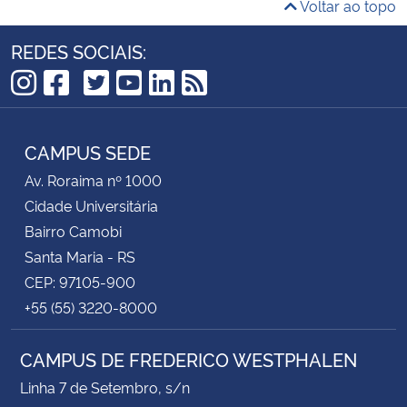
Voltar ao topo
REDES SOCIAIS:
TikTok
Instagram
Facebook
Twitter
YouTube
LinkedIn
RSS
CAMPUS SEDE
Av. Roraima nº 1000
Cidade Universitária
Bairro Camobi
Santa Maria - RS
CEP: 97105-900
+55 (55) 3220-8000
CAMPUS DE FREDERICO WESTPHALEN
Linha 7 de Setembro, s/n