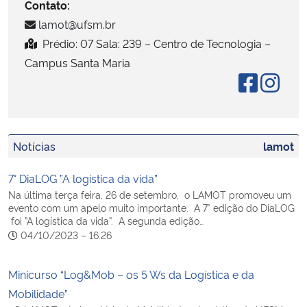
Contato:
lamot@ufsm.br
Secretaria-Geral
Prédio: 07 Sala: 239 – Centro de Tecnologia –
Campus Santa Maria
Secretaria de Governo
Gabinete de Segurança Institucional
Advocacia-Geral da União
Notícias
lamot
7° DiaLOG ”A logística da vida”
Banco Central do Brasil
Na última terça feira, 26 de setembro, o LAMOT promoveu um
evento com um apelo muito importante. A 7° edição do DiaLOG
Planalto
foi ”A logística da vida”. A segunda edição…
04/10/2023 – 16:26
Minicurso “Log&Mob – os 5 Ws da Logística e da
Mobilidade”