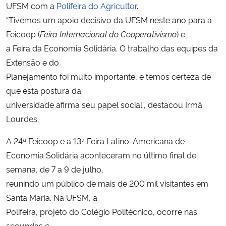
UFSM com a
Polifeira do Agricultor
.
“Tivemos um apoio decisivo da UFSM neste ano para a
Secretaria-Geral
Feicoop (
Feira Internacional do Cooperativismo
) e
a Feira da Economia Solidária. O trabalho das equipes da
Secretaria de Governo
Extensão e do
Planejamento foi muito importante, e temos certeza de
Gabinete de Segurança Institucional
que esta postura da
universidade afirma seu papel social”, destacou Irmã
Advocacia-Geral da União
Lourdes.
Banco Central do Brasil
A 24ª Feicoop e a 13ª Feira Latino-Americana de
Economia Solidária aconteceram no último final de
Planalto
semana, de 7 a 9 de julho,
reunindo um público de mais de 200 mil visitantes em
Santa Maria. Na UFSM, a
Polifeira, projeto do Colégio Politécnico, ocorre nas
segundas e