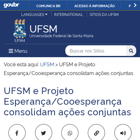
COMUNICA BR
ACESSO À INFORMAÇÃO
PARTI
Casa Civil
LANGUAGES
INTERNATIONAL
SÍTIOS DA UFSM
IR
PARA
UFSM
Ministério da Justiça e Segurança Pública
O
Universidade Federal de Santa Maria
CONTEÚDO
Ministério da Defesa
Buscar no nos Sítios
Busca
Busca:
Menu Principal do Sítio
Menu
Busc
Ministério das Relações Exteriores
Você está aqui:
UFSM
>
​UFSM e Projeto
Esperança/Cooesperança consolidam ações conjuntas
Ministério da Economia
​UFSM e Projeto
Início do conteúdo
Ministério da Infraestrutura
Esperança/Cooesperança
consolidam ações conjuntas
Ministério da Agricultura, Pecuária e Abastecimento
Ministério da Educação
Copiar para área 