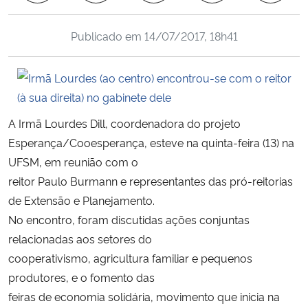
Ministério da Cidadania
Publicado em
14/07/2017, 18h41
Ministério da Saúde
Ministério de Minas e Energia
Ministério da Ciência, Tecnologia, Inovações e Comunicações
A Irmã Lourdes Dill, coordenadora do projeto
Esperança/Cooesperança, esteve na quinta-feira (13) na
Ministério do Meio Ambiente
UFSM, em reunião com o
reitor Paulo Burmann e representantes das pró-reitorias
Ministério do Turismo
de Extensão e Planejamento.
No encontro, foram discutidas ações conjuntas
Ministério do Desenvolvimento Regional
relacionadas aos setores do
cooperativismo, agricultura familiar e pequenos
Controladoria-Geral da União
produtores, e o fomento das
feiras de economia solidária, movimento que inicia na
Ministério da Mulher, da Família e dos Direitos Humanos