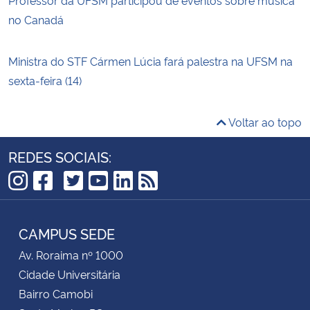
no Canadá
Ministra do STF Cármen Lúcia fará palestra na UFSM na
sexta-feira (14)
Voltar ao topo
REDES SOCIAIS:
TikTok
Instagram
Facebook
Twitter
YouTube
LinkedIn
RSS
CAMPUS SEDE
Av. Roraima nº 1000
Cidade Universitária
Bairro Camobi