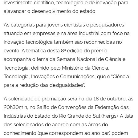
investimento científico, tecnológico e de inovação para
alavancar o desenvolvimento do estado.
Secretaria-Geral
As categorias para jovens cientistas e pesquisadores
Secretaria de Governo
atuando em empresas e na área industrial com foco na
inovação tecnológica também são reconhecidas no
Gabinete de Segurança Institucional
evento. A temática desta 8ª edição do prêmio
acompanha o tema da Semana Nacional de Ciência e
Advocacia-Geral da União
Tecnologia, definido pelo Ministério da Ciência,
Tecnologia, Inovações e Comunicações, que é “Ciência
Banco Central do Brasil
para a redução das desigualdades”.
Planalto
A solenidade de premiação será no dia 18 de outubro, às
20h30min, no Salão de Convenções da Federação das
Indústrias do Estado do Rio Grande do Sul (Fiergs). A lista
dos selecionados de acordo com as áreas do
conhecimento (que correspondem ao ano par) podem