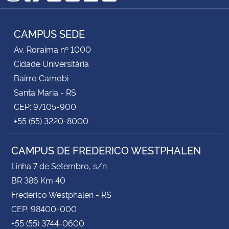
TikTok
Instagram
Facebook
Twitter
YouTube
LinkedIn
RSS
CAMPUS SEDE
Av. Roraima nº 1000
Cidade Universitária
Bairro Camobi
Santa Maria - RS
CEP: 97105-900
+55 (55) 3220-8000
CAMPUS DE FREDERICO WESTPHALEN
Linha 7 de Setembro, s/n
BR 386 Km 40
Frederico Westphalen - RS
CEP: 98400-000
+55 (55) 3744-0600