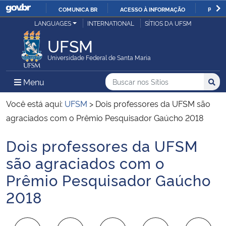
COMUNICA BR
ACESSO À INFORMAÇÃO
PARTI
Casa Civil
LANGUAGES
INTERNATIONAL
SÍTIOS DA UFSM
IR
PARA
UFSM
Ministério da Justiça e Segurança Pública
O
Universidade Federal de Santa Maria
CONTEÚDO
Ministério da Defesa
Buscar no nos Sítios
Busca
Busca:
Menu Principal do Sítio
Menu
Busc
Ministério das Relações Exteriores
Você está aqui:
UFSM
>
Dois professores da UFSM são
agraciados com o Prêmio Pesquisador Gaúcho 2018
Ministério da Economia
Dois professores da UFSM
Início do conteúdo
Ministério da Infraestrutura
são agraciados com o
Prêmio Pesquisador Gaúcho
Ministério da Agricultura, Pecuária e Abastecimento
2018
Ministério da Educação