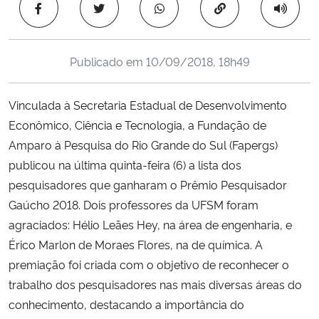
Copiar para área 
Ministério da Cidadania
Ministério da Saúde
Publicado em
10/09/2018, 18h49
Ministério de Minas e Energia
Vinculada à Secretaria Estadual de Desenvolvimento
Econômico, Ciência e Tecnologia, a Fundação de
Ministério da Ciência, Tecnologia, Inovações e Comunicações
Amparo à Pesquisa do Rio Grande do Sul (Fapergs)
publicou na última quinta-feira (6) a lista dos
Ministério do Meio Ambiente
pesquisadores que ganharam o Prêmio Pesquisador
Ministério do Turismo
Gaúcho 2018. Dois professores da UFSM foram
agraciados: Hélio Leães Hey, na área de engenharia, e
Ministério do Desenvolvimento Regional
Érico Marlon de Moraes Flores, na de química. A
premiação foi criada com o objetivo de reconhecer o
Controladoria-Geral da União
trabalho dos pesquisadores nas mais diversas áreas do
conhecimento, destacando a importância do
Ministério da Mulher, da Família e dos Direitos Humanos