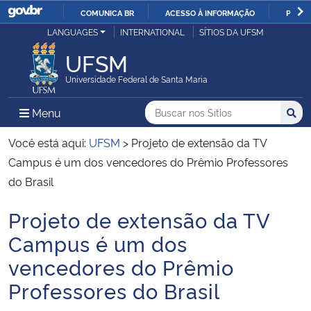
COMUNICA BR
ACESSO À INFORMAÇÃO
PARTI
Casa Civil
LANGUAGES
INTERNATIONAL
SÍTIOS DA UFSM
IR
PARA
UFSM
Ministério da Justiça e Segurança Pública
O
Universidade Federal de Santa Maria
CONTEÚDO
Ministério da Defesa
Buscar no nos Sítios
Busca
Busca:
Menu Principal do Sítio
Menu
Busc
Ministério das Relações Exteriores
Você está aqui:
UFSM
>
Projeto de extensão da TV
Campus é um dos vencedores do Prêmio Professores
Ministério da Economia
do Brasil
Projeto de extensão da TV
Ministério da Infraestrutura
Início do conteúdo
Campus é um dos
Ministério da Agricultura, Pecuária e Abastecimento
vencedores do Prêmio
Professores do Brasil
Ministério da Educação