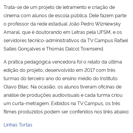
Trata-se de um projeto de letramento e criação de
Secretaria-Geral
cinema com alunos de escola pública. Dele fazem parte
o professor da rede estadual João Pedro Wizniewsky
Secretaria de Governo
Amaral, que é doutorando em Letras pela UFSM, e os
servidores técnico-administrativos da TV Campus Rafael
Gabinete de Segurança Institucional
Salles Gonçalves e Thomás Dalcol Townsend.
A prática pedagógica vencedora foi o relato da última
Advocacia-Geral da União
edição do projeto, desenvolvido em 2017 com três
Banco Central do Brasil
turmas do terceiro ano do ensino médio do Instituto
Olavo Bilac. Na ocasião, os alunos tiveram oficinas de
Planalto
análise de produções audiovisuais e cada turma criou
um curta-metragem. Exibidos na TV Campus, os três
filmes produzidos podem ser conferidos nos links abaixo:
Linhas Tortas