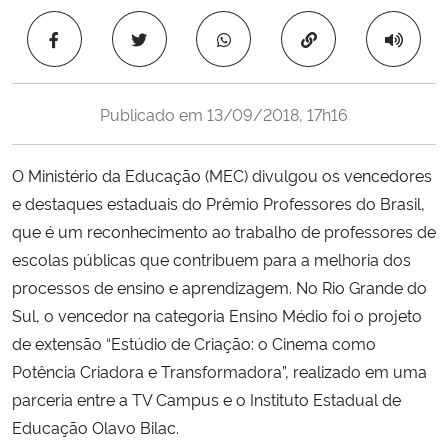
Ministério da Cidadania
Copiar para área 
Ministério da Saúde
Publicado em
13/09/2018, 17h16
Ministério de Minas e Energia
O Ministério da Educação (MEC) divulgou os vencedores
Ministério da Ciência, Tecnologia, Inovações e Comunicações
e destaques estaduais do Prêmio Professores do Brasil,
que é um reconhecimento ao trabalho de professores de
Ministério do Meio Ambiente
escolas públicas que contribuem para a melhoria dos
Ministério do Turismo
processos de ensino e aprendizagem. No Rio Grande do
Sul, o vencedor na categoria Ensino Médio foi o projeto
Ministério do Desenvolvimento Regional
de extensão “Estúdio de Criação: o Cinema como
Potência Criadora e Transformadora”, realizado em uma
Controladoria-Geral da União
parceria entre a TV Campus e o Instituto Estadual de
Educação Olavo Bilac.
Ministério da Mulher, da Família e dos Direitos Humanos