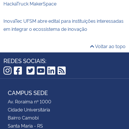
HackaTruck MakerSpace
InovaTec UFSM abre edital para instituições interessadas
em integrar o ecossistema de inovação
Voltar ao topo
REDES SOCIAIS:
TikTok
Instagram
Facebook
Twitter
YouTube
LinkedIn
RSS
CAMPUS SEDE
Av. Roraima nº 1000
Cidade Universitária
Bairro Camobi
Santa Maria - RS