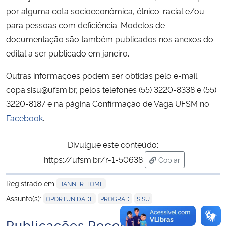
por alguma cota socioeconômica, étnico-racial e/ou
para pessoas com deficiência. Modelos de
documentação são também publicados nos anexos do
edital a ser publicado em janeiro.
Outras informações podem ser obtidas pelo e-mail
copa.sisu@ufsm.br, pelos telefones (55) 3220-8338 e (55)
3220-8187 e na página Confirmação de Vaga UFSM no
Facebook
.
Divulgue este conteúdo:
https://ufsm.br/r-1-50638
Copiar
para área de trans
Registrado em
BANNER HOME
,
,
Assunto(s):
OPORTUNIDADE
PROGRAD
SISU
Publicações Recentes