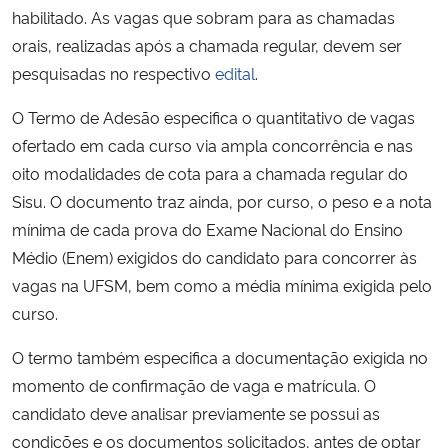
habilitado. As vagas que sobram para as chamadas
orais, realizadas após a chamada regular, devem ser
Secretaria-Geral
pesquisadas no respectivo
edital
.
Secretaria de Governo
O Termo de Adesão especifica o quantitativo de vagas
ofertado em cada curso via ampla concorrência e nas
Gabinete de Segurança Institucional
oito modalidades de cota para a chamada regular do
Sisu. O documento traz ainda, por curso, o peso e a nota
Advocacia-Geral da União
mínima de cada prova do Exame Nacional do Ensino
Médio (Enem) exigidos do candidato para concorrer às
Banco Central do Brasil
vagas na UFSM, bem como a média mínima exigida pelo
curso.
Planalto
O termo também especifica a documentação exigida no
momento de confirmação de vaga e matrícula. O
candidato deve analisar previamente se possui as
condições e os documentos solicitados, antes de optar