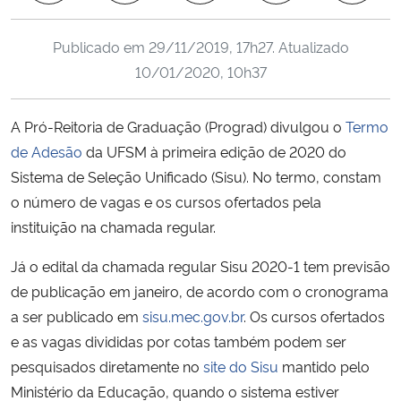
Ministério da Cidadania
Publicado em
29/11/2019, 17h27
. Atualizado
Ministério da Saúde
10/01/2020, 10h37
Ministério de Minas e Energia
A Pró-Reitoria de Graduação (Prograd) divulgou o
Termo
de Adesão
da UFSM à primeira edição de 2020 do
Ministério da Ciência, Tecnologia, Inovações e Comunicações
Sistema de Seleção Unificado (Sisu). No termo, constam
o número de vagas e os cursos ofertados pela
Ministério do Meio Ambiente
instituição na chamada regular.
Ministério do Turismo
Já o edital da chamada regular Sisu 2020-1 tem previsão
de publicação em janeiro, de acordo com o cronograma
Ministério do Desenvolvimento Regional
a ser publicado em
sisu.mec.gov.br
. Os cursos ofertados
e as vagas divididas por cotas também podem ser
Controladoria-Geral da União
pesquisados diretamente no
site do Sisu
mantido pelo
Ministério da Educação, quando o sistema estiver
Ministério da Mulher, da Família e dos Direitos Humanos