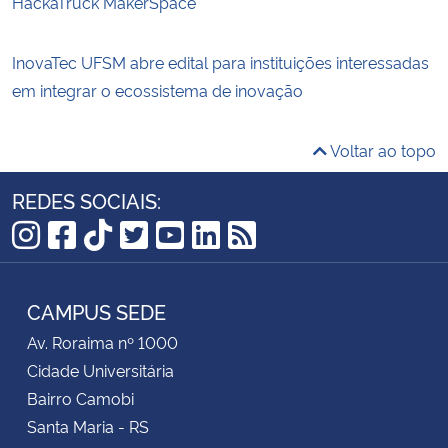
HackaTruck MakerSpace
InovaTec UFSM abre edital para instituições interessadas
em integrar o ecossistema de inovação
Voltar ao topo
REDES SOCIAIS:
Instagram
Facebook
TikTok
Twitter
YouTube
LinkedIn
RSS
CAMPUS SEDE
Av. Roraima nº 1000
Cidade Universitária
Bairro Camobi
Santa Maria - RS