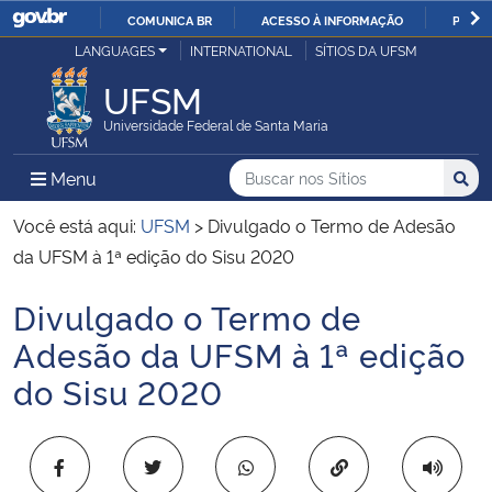
COMUNICA BR
ACESSO À INFORMAÇÃO
PARTI
Casa Civil
LANGUAGES
INTERNATIONAL
SÍTIOS DA UFSM
IR
PARA
UFSM
Ministério da Justiça e Segurança Pública
O
Universidade Federal de Santa Maria
CONTEÚDO
Ministério da Defesa
Buscar no nos Sítios
Busca
Busca:
Menu Principal do Sítio
Menu
Busc
Ministério das Relações Exteriores
Você está aqui:
UFSM
>
Divulgado o Termo de Adesão
da UFSM à 1ª edição do Sisu 2020
Ministério da Economia
Divulgado o Termo de
Início do conteúdo
Ministério da Infraestrutura
Adesão da UFSM à 1ª edição
do Sisu 2020
Ministério da Agricultura, Pecuária e Abastecimento
Ministério da Educação
Copiar para área 