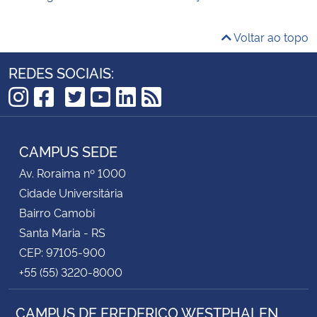
Voltar ao topo
REDES SOCIAIS:
TikTok
Instagram
Facebook
Twitter
YouTube
LinkedIn
RSS
CAMPUS SEDE
Av. Roraima nº 1000
Cidade Universitária
Bairro Camobi
Santa Maria - RS
CEP: 97105-900
+55 (55) 3220-8000
CAMPUS DE FREDERICO WESTPHALEN