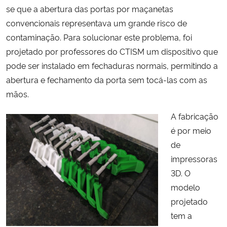
se que a abertura das portas por maçanetas
convencionais representava um grande risco de
Secretaria-Geral
contaminação. Para solucionar este problema, foi
projetado por professores do CTISM um dispositivo que
Secretaria de Governo
pode ser instalado em fechaduras normais, permitindo a
Gabinete de Segurança Institucional
abertura e fechamento da porta sem tocá-las com as
mãos.
Advocacia-Geral da União
A fabricação
é por meio
Banco Central do Brasil
de
impressoras
Planalto
3D. O
modelo
projetado
tem a