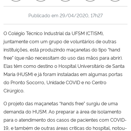
Ministério da Cidadania
Publicado em
29/04/2020, 17h27
Ministério da Saúde
O Colégio Técnico Industrial da UFSM (CTISM),
Ministério de Minas e Energia
juntamente com um grupo de voluntários de outras
instituições, está produzindo maçanetas do tipo “hand
Ministério da Ciência, Tecnologia, Inovações e Comunicações
free” (que não necessitam do uso das mãos para abrir).
Elas têm como destino o Hospital Universitário de Santa
Ministério do Meio Ambiente
Maria (HUSM) e já foram instaladas em algumas portas
do Pronto Socorro, Unidade COVID e no Centro
Ministério do Turismo
Cirúrgico.
Ministério do Desenvolvimento Regional
O projeto das maçanetas “hands free” surgiu de uma
demanda do HUSM. Ao preparar a área de isolamento
Controladoria-Geral da União
para o atendimento dos casos de pacientes com COVID-
19, e também de outras áreas críticas do hospital, notou-
Ministério da Mulher, da Família e dos Direitos Humanos