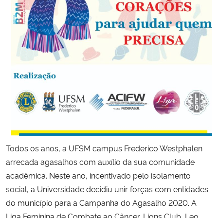
Secretaria-Geral
Secretaria de Governo
Gabinete de Segurança Institucional
Advocacia-Geral da União
Banco Central do Brasil
Todos os anos, a UFSM campus Frederico Westphalen
Planalto
arrecada agasalhos com auxílio da sua comunidade
acadêmica. Neste ano, incentivado pelo isolamento
social, a Universidade decidiu unir forças com entidades
do município para a Campanha do Agasalho 2020. A
Liga Feminina de Combate ao Câncer, Lions Club, Leo