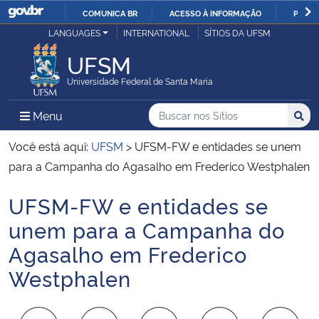
COMUNICA BR
ACESSO À INFORMAÇÃO
PARTI
Casa Civil
LANGUAGES
INTERNATIONAL
SÍTIOS DA UFSM
IR
PARA
UFSM
Ministério da Justiça e Segurança Pública
O
Universidade Federal de Santa Maria
CONTEÚDO
Ministério da Defesa
Buscar no nos Sítios
Busca
Busca:
Menu Principal do Sítio
Menu
Busc
Ministério das Relações Exteriores
Você está aqui:
UFSM
>
UFSM-FW e entidades se unem
para a Campanha do Agasalho em Frederico Westphalen
Ministério da Economia
UFSM-FW e entidades se
Início do conteúdo
Ministério da Infraestrutura
unem para a Campanha do
Agasalho em Frederico
Ministério da Agricultura, Pecuária e Abastecimento
Westphalen
Ministério da Educação