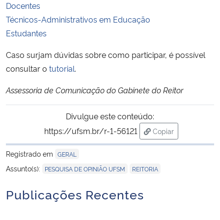
Docentes
Técnicos-Administrativos em Educação
Secretaria-Geral
Estudantes
Secretaria de Governo
Caso surjam dúvidas sobre como participar, é possível
consultar o
tutorial
.
Gabinete de Segurança Institucional
Assessoria de Comunicação do Gabinete do Reitor
Advocacia-Geral da União
Divulgue este conteúdo:
Banco Central do Brasil
https://ufsm.br/r-1-56121
Copiar
para área de trans
Planalto
Registrado em
GERAL
,
Assunto(s):
PESQUISA DE OPINIÃO UFSM
REITORIA
Publicações Recentes