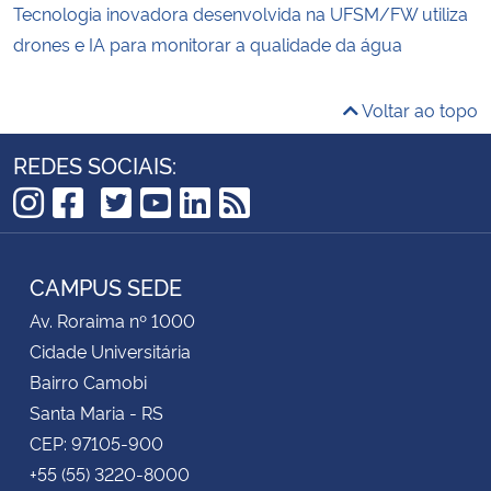
Tecnologia inovadora desenvolvida na UFSM/FW utiliza
drones e IA para monitorar a qualidade da água
Voltar ao topo
REDES SOCIAIS:
TikTok
Instagram
Facebook
Twitter
YouTube
LinkedIn
RSS
CAMPUS SEDE
Av. Roraima nº 1000
Cidade Universitária
Bairro Camobi
Santa Maria - RS
CEP: 97105-900
+55 (55) 3220-8000