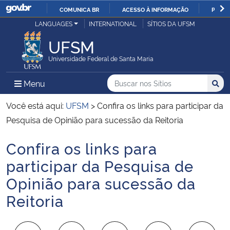
COMUNICA BR
ACESSO À INFORMAÇÃO
PARTI
Casa Civil
LANGUAGES
INTERNATIONAL
SÍTIOS DA UFSM
IR
PARA
UFSM
Ministério da Justiça e Segurança Pública
O
Universidade Federal de Santa Maria
CONTEÚDO
Ministério da Defesa
Buscar no nos Sítios
Busca
Busca:
Menu Principal do Sítio
Menu
Busc
Ministério das Relações Exteriores
Você está aqui:
UFSM
>
Confira os links para participar da
Pesquisa de Opinião para sucessão da Reitoria
Ministério da Economia
Confira os links para
Início do conteúdo
Ministério da Infraestrutura
participar da Pesquisa de
Opinião para sucessão da
Ministério da Agricultura, Pecuária e Abastecimento
Reitoria
Ministério da Educação