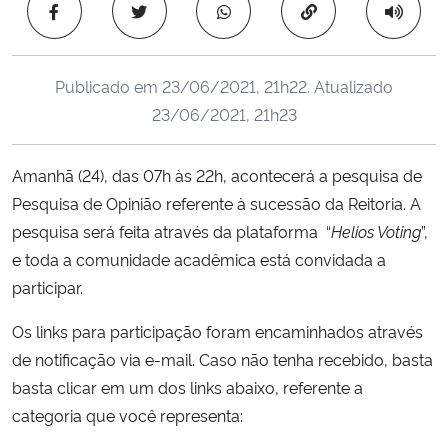
Copiar para área 
Ministério da Cidadania
Ministério da Saúde
Publicado em
23/06/2021, 21h22
. Atualizado
23/06/2021, 21h23
Ministério de Minas e Energia
Amanhã (24), das 07h às 22h, acontecerá a pesquisa de
Ministério da Ciência, Tecnologia, Inovações e Comunicações
Pesquisa de Opinião referente à sucessão da Reitoria. A
pesquisa será feita através da plataforma “
Helios Voting
”,
Ministério do Meio Ambiente
e toda a comunidade acadêmica está convidada a
Ministério do Turismo
participar.
Os links para participação foram encaminhados através
Ministério do Desenvolvimento Regional
de notificação via e-mail. Caso não tenha recebido, basta
basta clicar em um dos links abaixo, referente a
Controladoria-Geral da União
categoria que você representa:
Ministério da Mulher, da Família e dos Direitos Humanos