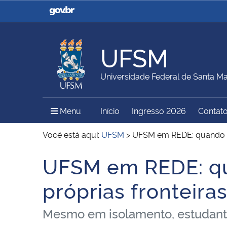
Casa Civil
Ministério da Justiça e
Segurança Pública
UFSM
Ministério da Agricultura,
Ministério da Educação
Universidade Federal de Santa Ma
Pecuária e Abastecimento
Menu Principal do Sítio
Menu
Início
Ingresso 2026
Contat
Ministério do Meio Ambiente
Ministério do Turismo
Você está aqui:
UFSM
>
UFSM em REDE: quando a 
UFSM em REDE: qu
Início do conteúdo
Secretaria de Governo
Gabinete de Segurança
próprias fronteira
Institucional
Mesmo em isolamento, estudantes