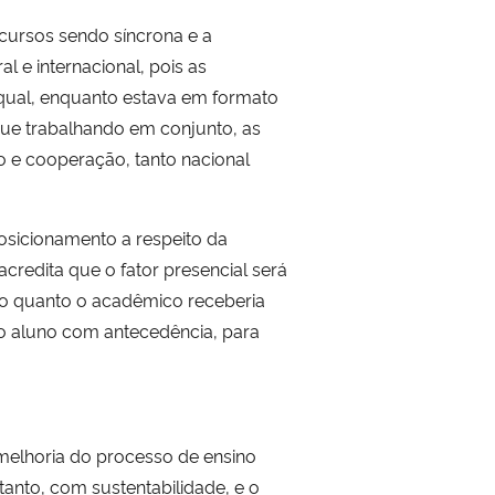
 cursos sendo síncrona e a
l e internacional, pois as
o qual, enquanto estava em formato
inue trabalhando em conjunto, as
o e cooperação, tanto nacional
sicionamento a respeito da
acredita que o fator presencial será
e o quanto o acadêmico receberia
a o aluno com antecedência, para
melhoria do processo de ensino
tanto, com sustentabilidade, e o