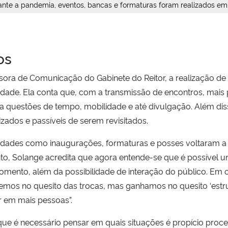
ante a pandemia, eventos, bancas e formaturas foram realizados em 
os
ssora de Comunicação do Gabinete do Reitor, a realização de
dade. Ela conta que, com a transmissão de encontros, mais 
o a questões de tempo, mobilidade e até divulgação. Além di
ados e passíveis de serem revisitados.
ividades como inaugurações, formaturas e posses voltaram a
o, Solange acredita que agora entende-se que é possível unir 
omento, além da possibilidade de interação do público. Em o
demos no quesito das trocas, mas ganhamos no quesito ‘estr
 em mais pessoas”.
e é necessário pensar em quais situações é propício proced