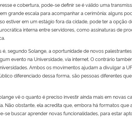
teresse e cobertura, pode-se definir se é válido uma transmi
 em grande escala para acompanhar a cerimônia: alguns pod
so estiver em um estágio fora da cidade, pode ter a opção de
rocrática interna entre servidores, como assinaturas de proc
ca.
é, segundo Solange, a oportunidade de novos palestrantes,
lgum evento na Universidade, via internet. O contrário ta
niversidades. Ambos os movimentos ajudam a divulgar a UF
úblico diferenciado dessa forma, são pessoas diferentes que
olange vê o quanto é preciso investir ainda mais em novas 
gia. Não obstante, ela acredita que, embora há formatos que
-se buscar aprender novas funcionalidades, para estar apto 