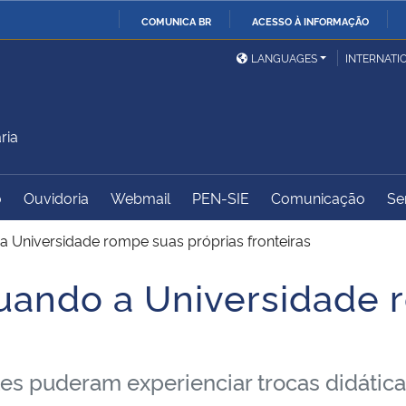
COMUNICA BR
ACESSO À INFORMAÇÃO
Ministério da Defesa
Ministério das Relações
Mini
IR
LANGUAGES
INTERNATI
Exteriores
PARA
O
Ministério da Cidadania
Ministério da Saúde
Mini
CONTEÚDO
ria
o
Ouvidoria
Webmail
PEN-SIE
Comunicação
Se
Ministério do
Controladoria-Geral da
Mini
Desenvolvimento Regional
União
Famí
Universidade rompe suas próprias fronteiras
Hum
ando a Universidade 
Advocacia-Geral da União
Banco Central do Brasil
Plan
s
 puderam experienciar trocas didáticas