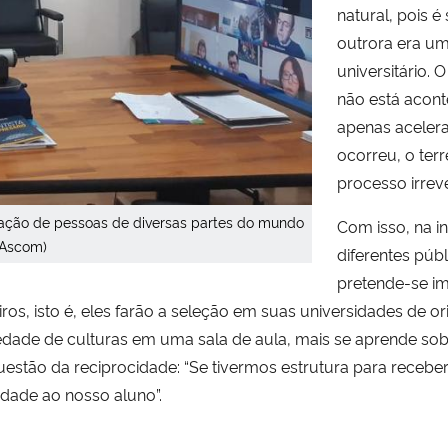
natural, pois 
outrora era um
universitário. 
não está acont
apenas acelera
ocorreu, o ter
processo irreve
teração de pessoas de diversas partes do mundo
Com isso, na i
/Ascom)
diferentes públ
pretende-se im
iros, isto é, eles farão a seleção em suas universidades de o
edade de culturas em uma sala de aula, mais se aprende sobr
uestão da reciprocidade: “Se tivermos estrutura para recebe
idade ao nosso aluno”.