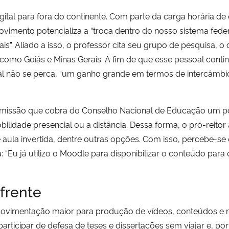
gital para fora do continente. Com parte da carga horária de
ovimento potencializa a “troca dentro do nosso sistema federa
s”. Aliado a isso, o professor cita seu grupo de pesquisa, 
, como Goiás e Minas Gerais. A fim de que esse pessoal cont
ial não se perca, “um ganho grande em termos de intercâmbi
comissão que cobra do Conselho Nacional de Educação um po
bilidade presencial ou a distância. Dessa forma, o pró-reitor 
e aula invertida, dentre outras opções. Com isso, percebe-s
: “Eu já utilizo o Moodle para disponibilizar o conteúdo par
 frente
movimentação maior para produção de vídeos, conteúdos e 
rticipar de defesa de teses e dissertações sem viajar e, por