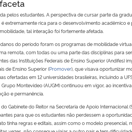
faceta
 pelos estudantes. A perspectiva de cursar parte da graduaç
is é extremamente rica para o desenvolvimento acadêmico e 
mobilidade, tal interação foi fortemente afetada.
 danos do período foram os programas de mobilidade virtua
rma remota, com todas ou uma parte das disciplinas para se
ntes das Instituições Federais de Ensino Superior (Andifes)
is de Ensino Superior (
Promover
), que visava oportunizar m
inas ofertadas em 12 universidades brasileiras, incluindo a U
Grupo Montevideo (AUGM) continuou em vigor, ao incentivar 
oção e permanência.
 do Gabinete do Reitor na Secretaria de Apoio Internacional 
ticipantes para que os estudantes não perdessem a oportunid
mato tinha regras e editais, assim como o modelo presencial,
tas vezes, não consegue viajar a outro país e tem dificuldad