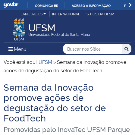
COMUNICA BR
ACESSO À INFORMAÇÃO
PARTI
Casa Civil
LANGUAGES
INTERNATIONAL
SÍTIOS DA UFSM
IR
PARA
UFSM
Ministério da Justiça e Segurança Pública
O
Universidade Federal de Santa Maria
CONTEÚDO
Ministério da Defesa
Buscar no nos Sítios
Busca
Busca:
Menu Principal do Sítio
Menu
Busc
Ministério das Relações Exteriores
Você está aqui:
UFSM
>
Semana da Inovação promove
ações de degustação do setor de FoodTech
Ministério da Economia
Semana da Inovação
Início do conteúdo
Ministério da Infraestrutura
promove ações de
degustação do setor de
Ministério da Agricultura, Pecuária e Abastecimento
FoodTech
Ministério da Educação
Promovidas pelo InovaTec UFSM Parque