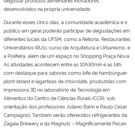
degustar produtos alimentares inovadores
desenvolvidos na própria universidade.
Secretaria-Geral
Durante esses cinco dias, a comunidade acadêmica e o
público em geral poderão participar de degustações em
Secretaria de Governo
diferentes locais da UFSM, como a Reitoria, Restaurantes
Gabinete de Segurança Institucional
Universitários (RUs), curso de Arquitetura e Urbanismo, e
a Polifeira, além de um espaço no Shopping Praça Nova.
Advocacia-Geral da União
As atividades acontecem entre as 10h30min e as 14h,
com destaque para sabores como bife de hambúrguer
Banco Central do Brasil
plant-based
e lagartixas de chocolate, produzidas com
impressora 3D no laboratório de Tecnologia em
Planalto
Alimentos do Centro de Ciências Rurais (CCR), sob
orientação dos professores Juliano Barin e Paulo Cezar
Campagnol. Também serão oferecidos refrigerantes da
Zagaia Brewery e da Magnuts – Magnificamente Pecan.