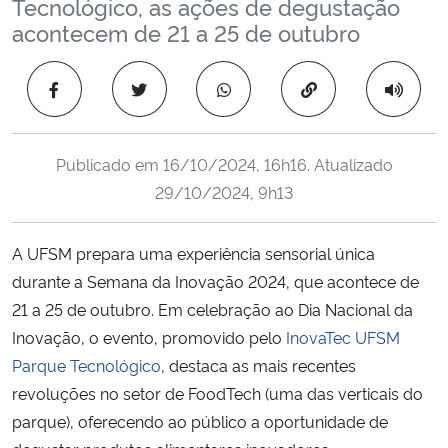
Tecnológico, as ações de degustação
Ministério da Cidadania
acontecem de 21 a 25 de outubro
Ministério da Saúde
Copiar para área 
Ministério de Minas e Energia
Publicado em
16/10/2024, 16h16
. Atualizado
Ministério da Ciência, Tecnologia, Inovações e Comunicações
29/10/2024, 9h13
Ministério do Meio Ambiente
A UFSM prepara uma experiência sensorial única
durante a Semana da Inovação 2024, que acontece de
Ministério do Turismo
21 a 25 de outubro. Em celebração ao Dia Nacional da
Inovação, o evento, promovido pelo
InovaTec UFSM
Ministério do Desenvolvimento Regional
Parque Tecnológico
, destaca as mais recentes
Controladoria-Geral da União
revoluções no setor de FoodTech (uma das verticais do
parque), oferecendo ao público a oportunidade de
Ministério da Mulher, da Família e dos Direitos Humanos