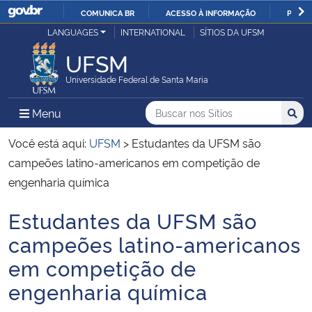
COMUNICA BR
ACESSO À INFORMAÇÃO
PARTI
Casa Civil
LANGUAGES
INTERNATIONAL
SÍTIOS DA UFSM
IR
PARA
UFSM
Ministério da Justiça e Segurança Pública
O
Universidade Federal de Santa Maria
CONTEÚDO
Ministério da Defesa
Buscar no nos Sítios
Busca
Busca:
Menu Principal do Sítio
Menu
Busc
Ministério das Relações Exteriores
Você está aqui:
UFSM
>
Estudantes da UFSM são
campeões latino-americanos em competição de
Ministério da Economia
engenharia química
Estudantes da UFSM são
Ministério da Infraestrutura
Início do conteúdo
campeões latino-americanos
Ministério da Agricultura, Pecuária e Abastecimento
em competição de
engenharia química
Ministério da Educação