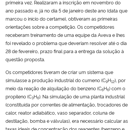
primeira vez. Realizaram a inscrição em novembro do
ano passado e, já no dia 5 de janeiro deste ano (data que
marcou o início do certame), obtiveram as primeiras
orientações sobre a competição. Os competidores
receberam treinamento de uma equipe da Aveva e lhes
foi revelado o problema que deveriam resolver até o dia
28 de fevereiro, prazo final para a entrega da solução à
questão proposta.
Os competidores tiveram de criar um sistema que
simulasse a produção industrial do cumeno (C
H
), por
9
12
meio da reação de alquilação do benzeno (C
H
) com o
6
6
propileno (C
H
). Na simulação de uma planta industrial
3
6
(constituída por correntes de alimentação, trocadores de
calor, reator adiabático, vaso separador, coluna de
destilação, bomba e válvulas), era necessário calcular as
taxas ideais de concentração dos reagentes (benzeno e