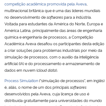
competição acadêmica promovida pela Aveva
,
multinacional britânica que é uma das líderes mundiais
Secretaria-Geral
no desenvolvimento de
softwares
para a indústria.
Voltada para estudantes da América do Norte, Europa e
Secretaria de Governo
América Latina, principalmente das áreas de engenharia
Gabinete de Segurança Institucional
química e engenharia de processos, a Competição
Acadêmica Aveva desafiou os participantes desta edição
Advocacia-Geral da União
a criar soluções para problemas industriais por meio da
simulação de processos, com o auxílio da inteligência
Banco Central do Brasil
artificial (IA) e do processamento e armazenamento de
dados em nuvem (
cloud data
).
Planalto
Process Simulation
(“simulação de processos”, em inglês)
é, aliás, o nome de um dos principais
softwares
desenvolvidos pela Aveva, cuja licença de uso é
distribuída gratuitamente para universidades do mundo