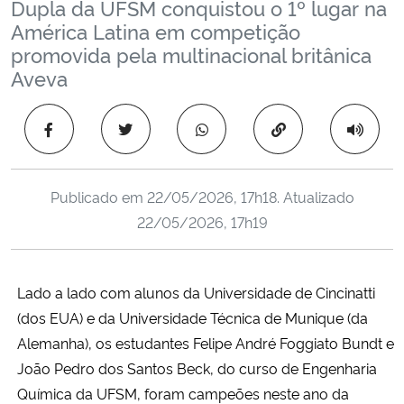
Dupla da UFSM conquistou o 1º lugar na
Ministério da Cidadania
América Latina em competição
promovida pela multinacional britânica
Ministério da Saúde
Aveva
Ministério de Minas e Energia
Copiar para área 
Ministério da Ciência, Tecnologia, Inovações e Comunicações
Publicado em
22/05/2026, 17h18
. Atualizado
Ministério do Meio Ambiente
22/05/2026, 17h19
Ministério do Turismo
Lado a lado com alunos da Universidade de Cincinatti
Ministério do Desenvolvimento Regional
(dos EUA) e da Universidade Técnica de Munique (da
Alemanha), os estudantes Felipe André Foggiato Bundt e
Controladoria-Geral da União
João Pedro dos Santos Beck, do curso de Engenharia
Química da UFSM, foram campeões neste ano da
Ministério da Mulher, da Família e dos Direitos Humanos