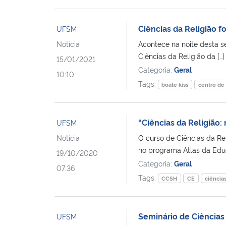
Ciências da Religião f
UFSM
Notícia
Acontece na noite desta se
Ciências da Religião da […]
15/01/2021
Categoria:
Geral
10:10
Tags:
boate kiss
centro de
“Ciências da Religião:
UFSM
Notícia
O curso de Ciências da Re
no programa Atlas da Educ
19/10/2020
Categoria:
Geral
07:36
Tags:
CCSH
CE
ciências
Seminário de Ciências
UFSM