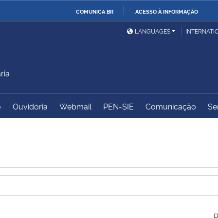
COMUNICA BR
ACESSO À INFORMAÇÃO
Ministério da Defesa
Ministério das Relações
Mini
IR
LANGUAGES
INTERNATI
Exteriores
PARA
O
Ministério da Cidadania
Ministério da Saúde
Mini
CONTEÚDO
ria
o
Ouvidoria
Webmail
PEN-SIE
Comunicação
Se
Ministério do
Controladoria-Geral da
Mini
Desenvolvimento Regional
União
Famí
Hum
Advocacia-Geral da União
Banco Central do Brasil
Plan
P