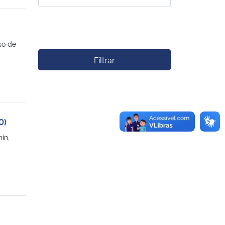
so de
Filtrar
0)
in,