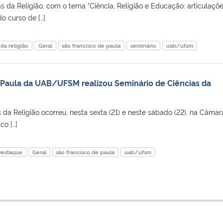
s da Religião, com o tema “Ciência, Religião e Educação: articulaçõ
o curso de […]
 da religião
Geral
são francisco de paula
seminário
uab/ufsm
 Paula da UAB/UFSM realizou Seminário de Ciências da
 da Religião ocorreu, nesta sexta (21) e neste sábado (22), na Câmar
co […]
Destaque
Geral
são francisco de paula
uab/ufsm