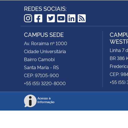
REDES SOCIAIS:
TikTok
Instagram
Facebook
Twitter
YouTube
LinkedIn
RSS
CAMPUS SEDE
CAMPU
WEST
Av. Roraima nº 1000
Linha 7 
Cidade Universitária
BR 386 
Bairro Camobi
Frederic
Santa Maria - RS
CEP: 98
CEP: 97105-900
+55 (55)
+55 (55) 3220-8000
Acesso à
Informação