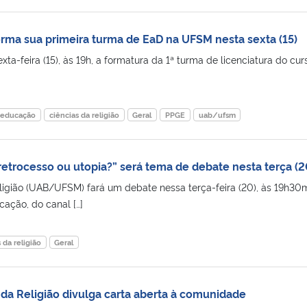
orma sua primeira turma de EaD na UFSM nesta sexta (15)
xta-feira (15), às 19h, a formatura da 1ª turma de licenciatura do cur
 educação
ciências da religião
Geral
PPGE
uab/ufsm
 retrocesso ou utopia?” será tema de debate nesta terça (2
ligião (UAB/UFSM) fará um debate nessa terça-feira (20), às 19h30m
ação, do canal […]
 da religião
Geral
 da Religião divulga carta aberta à comunidade