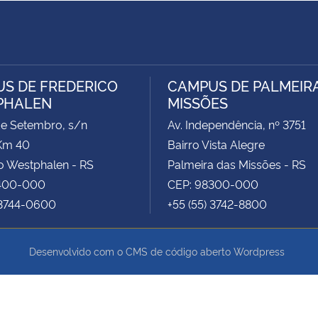
S DE FREDERICO
CAMPUS DE PALMEIR
PHALEN
MISSÕES
de Setembro, s/n
Av. Independência, nº 3751
Km 40
Bairro Vista Alegre
o Westphalen - RS
Palmeira das Missões - RS
400-000
CEP: 98300-000
 3744-0600
+55 (55) 3742-8800
Desenvolvido com o CMS de código aberto
Wordpress