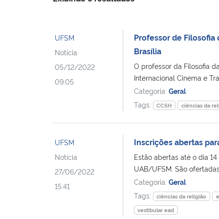
Professor de Filosofia
UFSM
Brasília
Notícia
O professor da Filosofia da
05/12/2022
Internacional Cinema e Tra
09:05
Categoria:
Geral
Tags:
CCSH
ciências da rel
Inscrições abertas pa
UFSM
Notícia
Estão abertas até o dia 14
UAB/UFSM. São ofertadas 
27/06/2022
Categoria:
Geral
15:41
Tags:
ciências da religião
vestibular ead