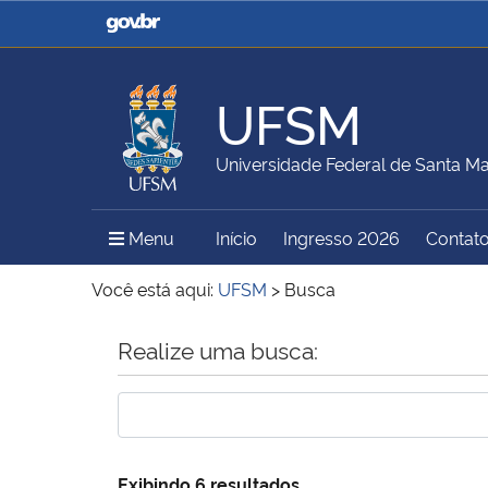
Casa Civil
Ministério da Justiça e
Segurança Pública
UFSM
Ministério da Agricultura,
Ministério da Educação
Universidade Federal de Santa Ma
Pecuária e Abastecimento
Menu Principal do Sítio
Menu
Início
Ingresso 2026
Contat
Ministério do Meio Ambiente
Ministério do Turismo
Você está aqui:
UFSM
>
Busca
Início do conteúdo
Realize uma busca:
Secretaria de Governo
Gabinete de Segurança
Institucional
Exibindo 6 resultados