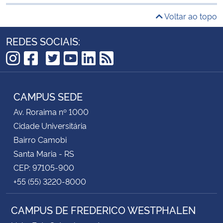
Voltar ao topo
REDES SOCIAIS:
TikTok
Instagram
Facebook
Twitter
YouTube
LinkedIn
RSS
CAMPUS SEDE
Av. Roraima nº 1000
Cidade Universitária
Bairro Camobi
Santa Maria - RS
CEP: 97105-900
+55 (55) 3220-8000
CAMPUS DE FREDERICO WESTPHALEN