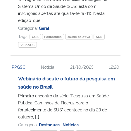
Sistema Único de Saúde (SUS) está com
inscrições abertas até quarta-feira (11). Nesta
Secretaria-Geral
edição, que […]
Categoria:
Geral
Secretaria de Governo
Tags:
CCS
Politécnico
saúde coletiva
SUS
Gabinete de Segurança Institucional
VER-SUS
Advocacia-Geral da União
PPGSC
Notícia
21/10/2025
12:20
Banco Central do Brasil
Webinário discute o futuro da pesquisa em
saúde no Brasil
Planalto
Primeiro encontro da série “Pesquisa em Saúde
Pública: Caminhos da Fiocruz para o
fortalecimento do SUS” acontece no dia 29 de
outubro, […]
Categoria:
Destaques
,
Notícias