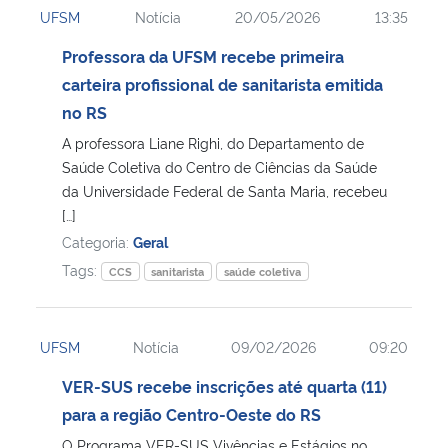
UFSM
Notícia
20/05/2026
13:35
Ministério da Cidadania
Professora da UFSM recebe primeira
Ministério da Saúde
carteira profissional de sanitarista emitida
no RS
Ministério de Minas e Energia
A professora Liane Righi, do Departamento de
Saúde Coletiva do Centro de Ciências da Saúde
Ministério da Ciência, Tecnologia, Inovações e Comunicações
da Universidade Federal de Santa Maria, recebeu
[…]
Ministério do Meio Ambiente
Categoria:
Geral
Tags:
CCS
sanitarista
saúde coletiva
Ministério do Turismo
Ministério do Desenvolvimento Regional
UFSM
Notícia
09/02/2026
09:20
VER-SUS recebe inscrições até quarta (11)
Controladoria-Geral da União
para a região Centro-Oeste do RS
Ministério da Mulher, da Família e dos Direitos Humanos
O Programa VER-SUS Vivências e Estágios no