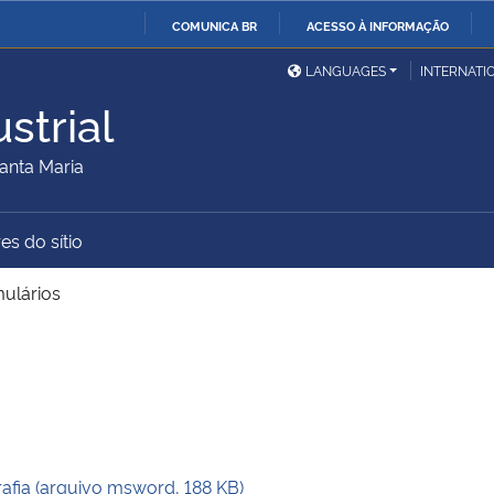
COMUNICA BR
ACESSO À INFORMAÇÃO
Ministério da Defesa
Ministério das Relações
Mini
IR
LANGUAGES
INTERNATI
Exteriores
PARA
strial
O
Ministério da Cidadania
Ministério da Saúde
Mini
CONTEÚDO
anta Maria
es do sítio
Ministério do
Controladoria-Geral da
Mini
Desenvolvimento Regional
União
Famí
ulários
Hum
Advocacia-Geral da União
Banco Central do Brasil
Plan
ia (arquivo msword, 188 KB)