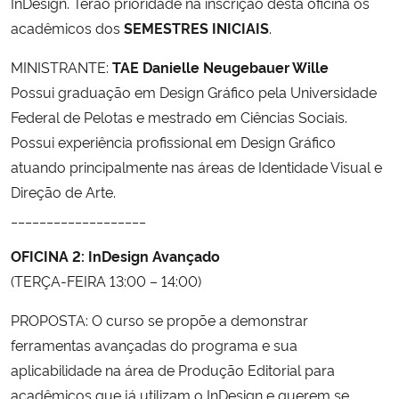
InDesign. Terão prioridade na inscrição desta oficina os
acadêmicos dos
SEMESTRES INICIAIS
.
Secretaria-Geral
MINISTRANTE:
TAE Danielle Neugebauer Wille
Secretaria de Governo
Possui graduação em Design Gráfico pela Universidade
Federal de Pelotas e mestrado em Ciências Sociais.
Gabinete de Segurança Institucional
Possui experiência profissional em Design Gráfico
atuando principalmente nas áreas de Identidade Visual e
Advocacia-Geral da União
Direção de Arte.
___________________
Banco Central do Brasil
OFICINA 2: InDesign Avançado
Planalto
(TERÇA-FEIRA 13:00 – 14:00)
PROPOSTA: O curso se propõe a demonstrar
ferramentas avançadas do programa e sua
aplicabilidade na área de Produção Editorial para
acadêmicos que já utilizam o InDesign e querem se