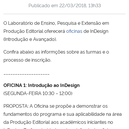
Publicado em
22/03/2018, 13h33
Ministério da Cidadania
Ministério da Saúde
O Laboratório de Ensino, Pesquisa e Extensão em
Produção Editorial oferecerá
oficinas
de InDesign
Ministério de Minas e Energia
(Introdução e Avançado).
Ministério da Ciência, Tecnologia, Inovações e Comunicações
Confira abaixo as informções sobre as turmas e o
processo de inscrição.
Ministério do Meio Ambiente
____________________
Ministério do Turismo
OFICINA 1: Introdução ao InDesign
(SEGUNDA-FEIRA 10:30 – 12:00)
Ministério do Desenvolvimento Regional
PROPOSTA: A Oficina se propõe a demonstrar os
Controladoria-Geral da União
fundamentos do programa e sua aplicabilidade na área
da Produção Editorial aos acadêmicos iniciantes no
Ministério da Mulher, da Família e dos Direitos Humanos