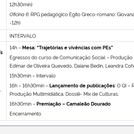
12h30min)
Oficina 6
: RPG pedagógico Egito Greco-romano: Giovana 
-12h)
INTERVALO
14h –
Mesa: “Trajetórias e vivências com PEs”
s
Egressos do curso de Comunicação Social – Produção E
Edimar de Oliveira Quevedo, Daiane Bedin, Leandra Coh
15h30min – Intervalo
16h – 16h30min –
Lançamento de publicações
: O QI –
s
Produção Multimidiática. Dossiê- Mix de Culturas.
16h30min –
Premiação – Camaleão Dourado
Encerramento