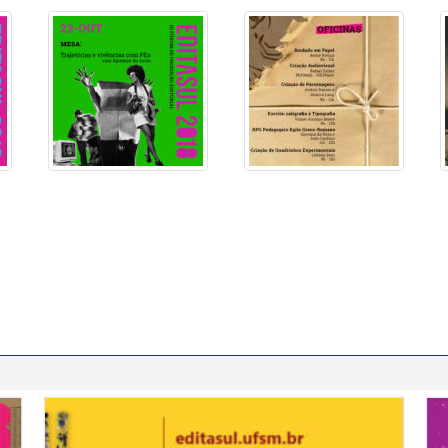
Editasul - II Fórum de Produção Editorial
Ed