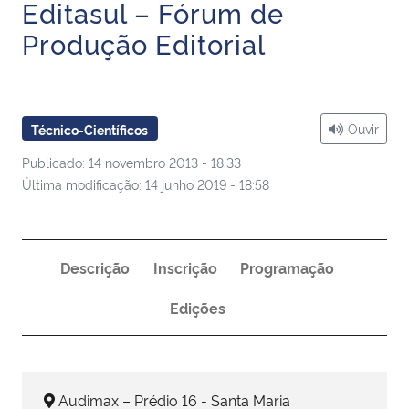
Editasul – Fórum de
Ministério da Cidadania
Produção Editorial
Ministério da Saúde
Ministério de Minas e Energia
Ouvir
Técnico-Científicos
Ministério da Ciência, Tecnologia, Inovações e Comunicações
Publicado: 14 novembro 2013 - 18:33
Última modificação: 14 junho 2019 - 18:58
Ministério do Meio Ambiente
Ministério do Turismo
Descrição
Inscrição
Programação
Edições
Ministério do Desenvolvimento Regional
Controladoria-Geral da União
Audimax – Prédio 16 - Santa Maria
Ministério da Mulher, da Família e dos Direitos Humanos