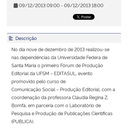
09/12/2013 09:00 - 09/12/2013 18:00
Secretaria-Geral
Secretaria de Governo
Descrição
Gabinete de Segurança Institucional
No dia nove de dezembro de 2013 realizou-se
nas dependências da Universidade Federa de
Advocacia-Geral da União
Santa Maria o primeiro Fórum de Produção
Editorial da UFSM – EDITASUL, evento
Banco Central do Brasil
promovido pelo curso de
Comunicação Social – Produção Editorial, com a
Planalto
coordenação da professora Cláudia Regina Z.
Bomfá, em parceria com o Laboratório de
Pesquisa e Produção de Publicações Científicas
(PUBLICA).