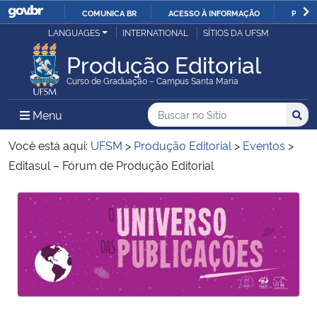
COMUNICA BR
ACESSO À INFORMAÇÃO
PARTI
Casa Civil
LANGUAGES
INTERNATIONAL
SÍTIOS DA UFSM
IR
PARA
Produção Editorial
Ministério da Justiça e Segurança Pública
O
Curso de Graduação – Campus Santa Maria
CONTEÚDO
Ministério da Defesa
Buscar no no Sítio
Busca
Busca:
Menu Principal do Sítio
Menu
Busc
Ministério das Relações Exteriores
Você está aqui:
UFSM
>
Produção Editorial
>
Eventos
>
Editasul – Fórum de Produção Editorial
Ministério da Economia
Início do conteúdo
Início do conteúdo
Ministério da Infraestrutura
Ministério da Agricultura, Pecuária e Abastecimento
Ministério da Educação