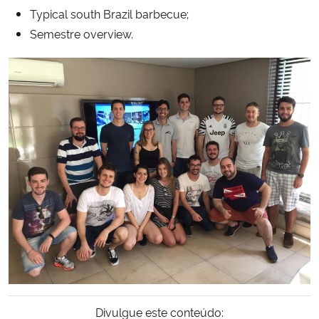
Typical south Brazil barbecue;
Semestre overview.
Secretaria-Geral
Secretaria de Governo
Gabinete de Segurança Institucional
Advocacia-Geral da União
Banco Central do Brasil
Planalto
Divulgue este conteúdo: