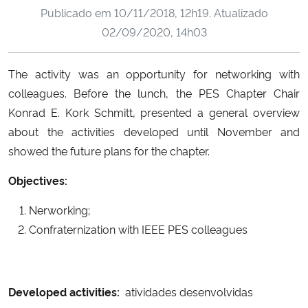
Publicado em
10/11/2018, 12h19
. Atualizado
Ministério da Cidadania
02/09/2020, 14h03
Ministério da Saúde
The activity was an opportunity for networking with
Ministério de Minas e Energia
colleagues. Before the lunch, the PES Chapter Chair
Konrad E. Kork Schmitt, presented a general overview
Ministério da Ciência, Tecnologia, Inovações e Comunicações
about the activities developed until November and
showed the future plans for the chapter.
Ministério do Meio Ambiente
Objectives:
Ministério do Turismo
Nerworking;
Confraternization with IEEE PES colleagues
Ministério do Desenvolvimento Regional
Controladoria-Geral da União
Developed activities:
atividades desenvolvidas
Ministério da Mulher, da Família e dos Direitos Humanos