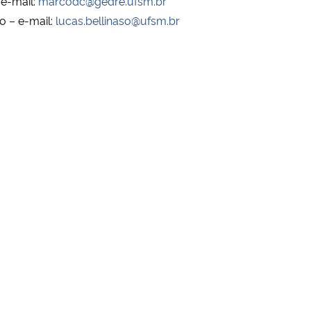
 e-mail:
marcodc@gedre.ufsm.br
o – e-mail:
lucas.bellinaso@ufsm.br