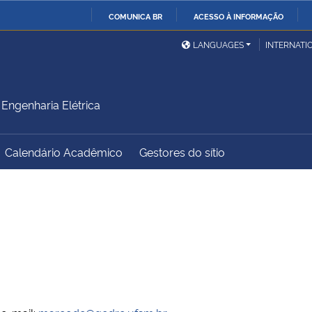
COMUNICA BR
ACESSO À INFORMAÇÃO
Ministério da Defesa
Ministério das Relações
Mini
IR
LANGUAGES
INTERNATI
Exteriores
PARA
O
Ministério da Cidadania
Ministério da Saúde
Mini
CONTEÚDO
ngenharia Elétrica
Calendário Acadêmico
Gestores do sítio
Ministério do
Controladoria-Geral da
Mini
Desenvolvimento Regional
União
Famí
Hum
Advocacia-Geral da União
Banco Central do Brasil
Plan