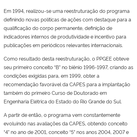
Ministério da Cidadania
Em 1994, realizou-se uma reestruturação do programa
definindo novas políticas de ações com destaque para a
Ministério da Saúde
qualificação do corpo permanente, definição de
indicadores internos de produtividade e incentivo para
Ministério de Minas e Energia
publicações em periódicos relevantes internacionais.
Ministério da Ciência, Tecnologia, Inovações e Comunicações
Como resultado desta reestruturação, o PPGEE obteve
seu primeiro conceito “B” no biênio 1996-1997, criando as
Ministério do Meio Ambiente
condições exigidas para, em 1999, obter a
recomendação favorável da CAPES para a implantação
Ministério do Turismo
também do primeiro Curso de Doutorado em
Engenharia Elétrica do Estado do Rio Grande do Sul.
Ministério do Desenvolvimento Regional
A partir de então, o programa vem constantemente
Controladoria-Geral da União
evoluindo nas avaliações da CAPES, obtendo conceito
“4” no ano de 2001, conceito “5” nos anos 2004, 2007 e
Ministério da Mulher, da Família e dos Direitos Humanos