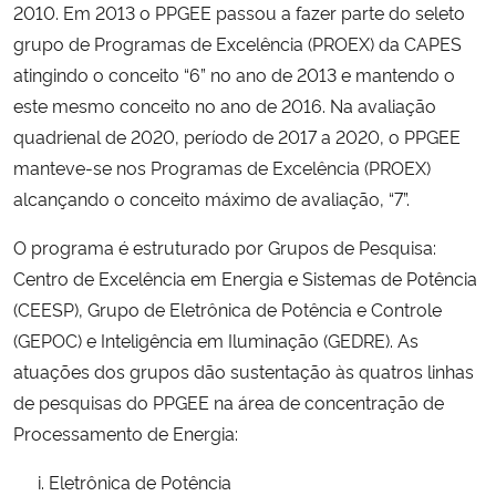
2010. Em 2013 o PPGEE passou a fazer parte do seleto
grupo de Programas de Excelência (PROEX) da CAPES
Secretaria-Geral
atingindo o conceito “6” no ano de 2013 e mantendo o
este mesmo conceito no ano de 2016. Na avaliação
Secretaria de Governo
quadrienal de 2020, período de 2017 a 2020, o PPGEE
manteve-se nos Programas de Excelência (PROEX)
Gabinete de Segurança Institucional
alcançando o conceito máximo de avaliação, “7”.
Advocacia-Geral da União
O programa é estruturado por Grupos de Pesquisa:
Centro de Excelência em Energia e Sistemas de Potência
Banco Central do Brasil
(CEESP), Grupo de Eletrônica de Potência e Controle
(GEPOC) e Inteligência em Iluminação (GEDRE). As
Planalto
atuações dos grupos dão sustentação às quatros linhas
de pesquisas do PPGEE na área de concentração de
Processamento de Energia:
Eletrônica de Potência