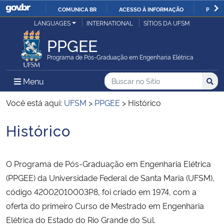
COMUNICA BR
ACESSO À INFORMAÇÃO
PARTI
Casa Civil
LANGUAGES
INTERNATIONAL
SÍTIOS DA UFSM
IR
PARA
PPGEE
Ministério da Justiça e Segurança Pública
O
Programa de Pós-Graduação em Engenharia Elétrica
CONTEÚDO
Ministério da Defesa
Buscar no no Sítio
Busca
Busca:
Menu Principal do Sítio
Menu
Busc
Ministério das Relações Exteriores
Você está aqui:
UFSM
>
PPGEE
>
Histórico
Histórico
Ministério da Economia
Início do conteúdo
Ministério da Infraestrutura
O Programa de Pós-Graduação em Engenharia Elétrica
(PPGEE) da Universidade Federal de Santa Maria (UFSM),
Ministério da Agricultura, Pecuária e Abastecimento
código 42002010003P8, foi criado em 1974, com a
oferta do primeiro Curso de Mestrado em Engenharia
Ministério da Educação
Elétrica do Estado do Rio Grande do Sul.