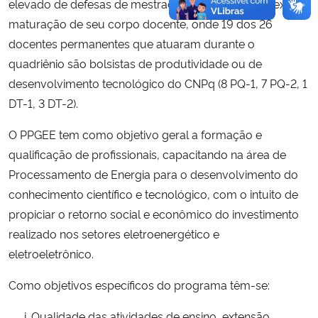
elevado de defesas de mestrado e doutorado,
reflexo da
maturação de seu corpo docente
,
onde
19
dos 2
6
docentes permanentes
que atuaram durante o
quadriênio
são bolsistas de produtividade
ou de
desenvolvimento tecnológico
do CNPq
(8 PQ-1, 7 PQ-2, 1
DT-1,
3
DT
-2
).
O PPGEE tem como objetivo geral a formação e
quali
ficação de profissionais, capacitando na área de
Processamento de Energia para o desenvolvimento do
conhecimento científico e tecnológico, com o intuito de
propiciar o retorno social e econômico do investimento
realizado nos setores eletroenergético e
eletroeletrônico.
Como objetivos específicos do programa têm-se:
Qualidade das atividades de ensino, extensão,