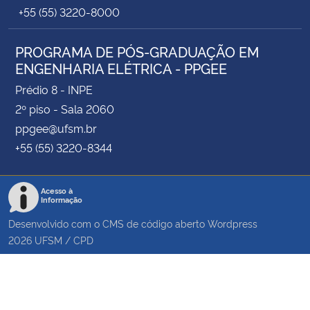
+55 (55) 3220-8000
PROGRAMA DE PÓS-GRADUAÇÃO EM
ENGENHARIA ELÉTRICA - PPGEE
Prédio 8 - INPE
2º piso - Sala 2060
ppgee@ufsm.br
+55 (55) 3220-8344
Acesso à
Informação
Desenvolvido com o CMS de código aberto
Wordpress
2026
UFSM
/
CPD