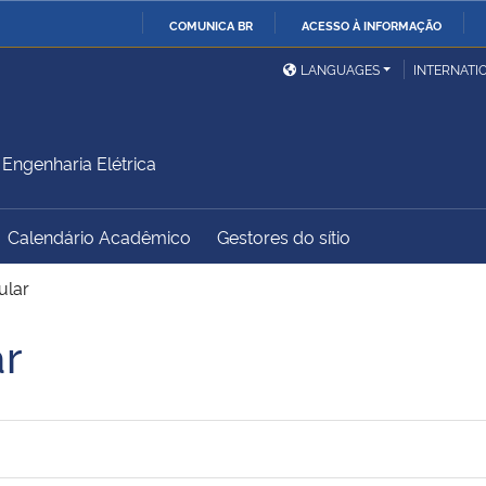
COMUNICA BR
ACESSO À INFORMAÇÃO
Ministério da Defesa
Ministério das Relações
Mini
IR
LANGUAGES
INTERNATI
Exteriores
PARA
O
Ministério da Cidadania
Ministério da Saúde
Mini
CONTEÚDO
ngenharia Elétrica
Calendário Acadêmico
Gestores do sítio
Ministério do
Controladoria-Geral da
Mini
Desenvolvimento Regional
União
Famí
ular
Hum
ar
Advocacia-Geral da União
Banco Central do Brasil
Plan