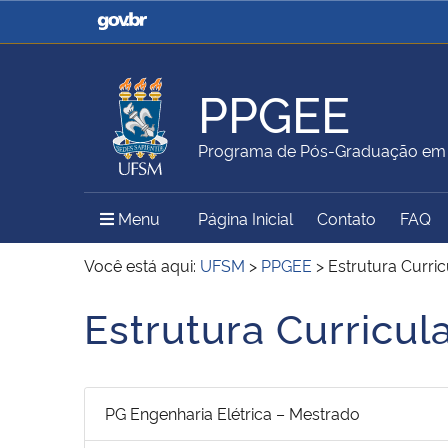
Casa Civil
Ministério da Justiça e
Segurança Pública
PPGEE
Ministério da Agricultura,
Ministério da Educação
Programa de Pós-Graduação em E
Pecuária e Abastecimento
Menu Principal do Sítio
Menu
Página Inicial
Contato
FAQ
Ministério do Meio Ambiente
Ministério do Turismo
Você está aqui:
UFSM
>
PPGEE
>
Estrutura Curric
Estrutura Curricul
Início do conteúdo
Secretaria de Governo
Gabinete de Segurança
Institucional
PG Engenharia Elétrica – Mestrado