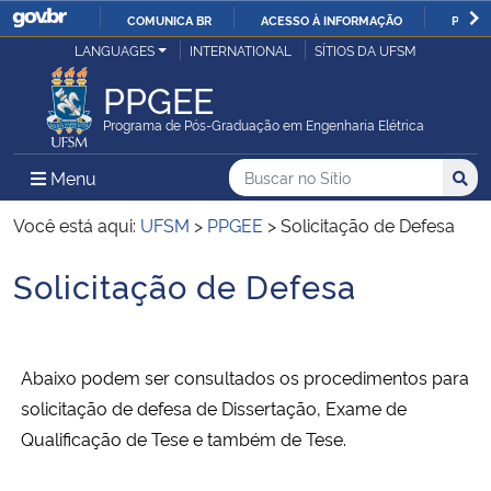
COMUNICA BR
ACESSO À INFORMAÇÃO
PARTI
Casa Civil
LANGUAGES
INTERNATIONAL
SÍTIOS DA UFSM
IR
PARA
PPGEE
Ministério da Justiça e Segurança Pública
O
Programa de Pós-Graduação em Engenharia Elétrica
CONTEÚDO
Ministério da Defesa
Buscar no no Sítio
Busca
Busca:
Menu Principal do Sítio
Menu
Busc
Ministério das Relações Exteriores
Você está aqui:
UFSM
>
PPGEE
>
Solicitação de Defesa
Solicitação de Defesa
Ministério da Economia
Início do conteúdo
Ministério da Infraestrutura
Abaixo podem ser consultados os procedimentos para
Ministério da Agricultura, Pecuária e Abastecimento
solicitação de defesa de Dissertação, Exame de
Qualificação de Tese e também de Tese.
Ministério da Educação