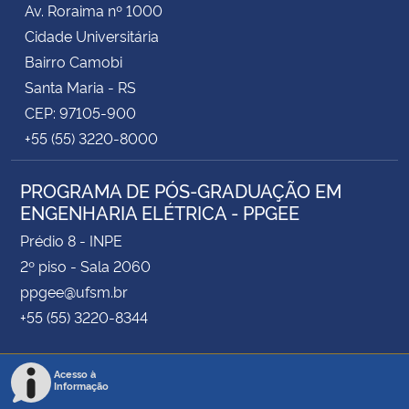
Av. Roraima nº 1000
Cidade Universitária
Secretaria-Geral
Bairro Camobi
Santa Maria - RS
Secretaria de Governo
CEP: 97105-900
+55 (55) 3220-8000
Gabinete de Segurança Institucional
PROGRAMA DE PÓS-GRADUAÇÃO EM
Advocacia-Geral da União
ENGENHARIA ELÉTRICA - PPGEE
Banco Central do Brasil
Prédio 8 - INPE
2º piso - Sala 2060
Planalto
ppgee@ufsm.br
+55 (55) 3220-8344
Acesso à
Informação