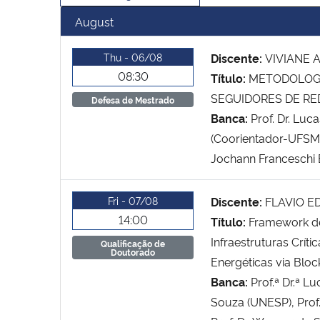
August
Thu - 06/08
Discente:
VIVIANE 
08:30
Título:
METODOLOGI
SEGUIDORES DE RE
Defesa de Mestrado
Banca:
Prof. Dr. Luc
(Coorientador-UFSM),
Jochann Franceschi 
Fri - 07/08
Discente:
FLAVIO E
14:00
Título:
Framework de
Infraestruturas Crí
Qualificação de
Doutorado
Energéticas via Bloc
Banca:
Prof.ª Dr.ª L
Souza (UNESP), Prof.