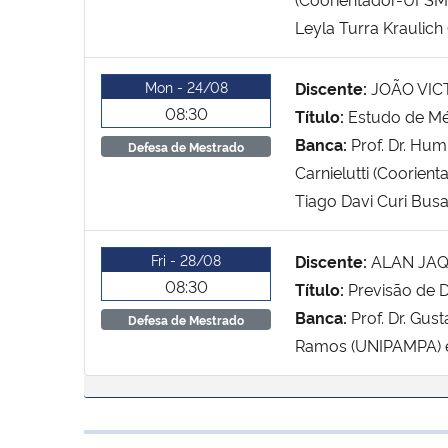
Leyla Turra Kraulich
Mon - 24/08
Discente:
JOÃO VIC
08:30
Título:
Estudo de Mé
Banca:
Prof. Dr. Hum
Defesa de Mestrado
Carnielutti (Coorien
Tiago Davi Curi Busa
Fri - 28/08
Discente:
ALAN JA
08:30
Título:
Previsão de D
Banca:
Prof. Dr. Gu
Defesa de Mestrado
Ramos (UNIPAMPA) e 