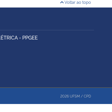
Voltar ao topo
TRICA - PPGEE
2026
UFSM
/
CPD