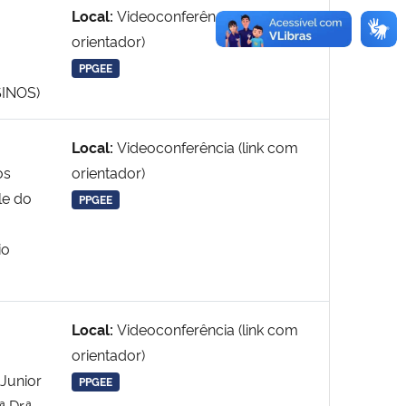
Local:
Videoconferência (link com
orientador)
PPGEE
SINOS)
Local:
Videoconferência (link com
os
orientador)
le do
PPGEE
io
Local:
Videoconferência (link com
orientador)
 Junior
PPGEE
 Dr.ª