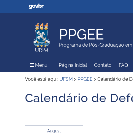
Casa Civil
Ministério da Justiça e
Segurança Pública
PPGEE
Ministério da Agricultura,
Ministério da Educação
Programa de Pós-Graduação em E
Pecuária e Abastecimento
Menu Principal do Sítio
Menu
Página Inicial
Contato
FAQ
Ministério do Meio Ambiente
Ministério do Turismo
Você está aqui:
UFSM
>
PPGEE
>
Calendário de D
Calendário de Def
Início do conteúdo
Secretaria de Governo
Gabinete de Segurança
Institucional
August