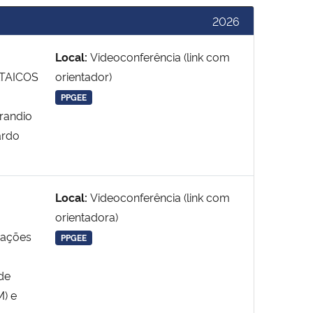
2026
Local:
Videoconferência (link com
TAICOS
orientador)
PPGEE
erandio
ardo
Local:
Videoconferência (link com
orientadora)
sações
PPGEE
 de
M) e