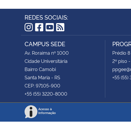
REDES SOCIAIS:
Instagram
Facebook
YouTube
RSS
CAMPUS SEDE
PROGR
Av. Roraima nº 1000
Prédio 8
Cidade Universitária
2º piso 
Bairro Camobi
ppgee@u
Santa Maria - RS
+55 (55)
CEP: 97105-900
+55 (55) 3220-8000
Acesso à
Informação