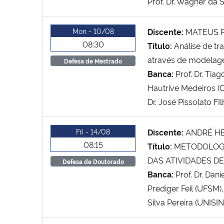
Prof. Dr. Wagner da S
Mon - 10/08
Discente:
MATEUS 
08:30
Título:
Análise de tr
através de modelag
Defesa de Mestrado
Banca:
Prof. Dr. Ti
Hautrive Medeiros (C
Dr. José Pissolato F
Fri - 14/08
Discente:
ANDRÉ H
08:15
Título:
METODOLOGI
DAS ATIVIDADES D
Defesa de Doutorado
Banca:
Prof. Dr. Dan
Prediger Feil (UFSM),
Silva Pereira (UNISIN