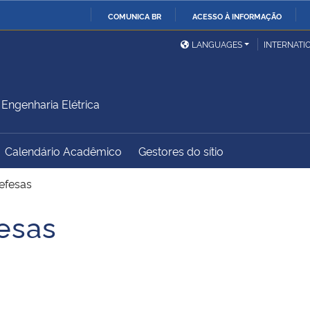
COMUNICA BR
ACESSO À INFORMAÇÃO
Ministério da Defesa
Ministério das Relações
Mini
IR
LANGUAGES
INTERNATI
Exteriores
PARA
O
Ministério da Cidadania
Ministério da Saúde
Mini
CONTEÚDO
ngenharia Elétrica
Calendário Acadêmico
Gestores do sítio
Ministério do
Controladoria-Geral da
Mini
Desenvolvimento Regional
União
Famí
efesas
Hum
esas
Advocacia-Geral da União
Banco Central do Brasil
Plan