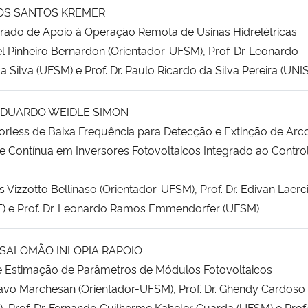
DOS SANTOS KREMER
grado de Apoio à Operação Remota de Usinas Hidrelétricas
iel Pinheiro Bernardon (Orientador-UFSM), Prof. Dr. Leonardo
 Silva (UFSM) e Prof. Dr. Paulo Ricardo da Silva Pereira (UNI
EDUARDO WEIDLE SIMON
rless de Baixa Frequência para Detecção e Extinção de Arc
te Contínua em Inversores Fotovoltaicos Integrado ao Contro
as Vizzotto Bellinaso (Orientador-UFSM), Prof. Dr. Edivan Laerc
) e Prof. Dr. Leonardo Ramos Emmendorfer (UFSM)
SALOMÃO INLOPIA RAPOIO
Estimação de Parâmetros de Módulos Fotovoltaicos
stavo Marchesan (Orientador-UFSM), Prof. Dr. Ghendy Cardoso
 Prof. Dr. Fernando Guilherme Kaheler Guarda (UFSM) e Prof.ª