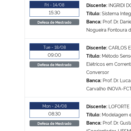
Fri - 14/08
Discente:
INGRIDI 
15:30
Título:
Sistema Inte
Banca:
Prof. Dr. Dan
Defesa de Mestrado
Nogueira Fontoura da
Tue - 18/08
Discente:
CARLOS 
09:00
Título:
Método Senso
Elétricos em Corren
Defesa de Mestrado
Conversor
Banca:
Prof. Dr. Luc
Carvalho (NOVA-FCT
Mon - 24/08
Discente:
LOFORTE 
08:30
Título:
Modelagem e 
Banca:
Prof. Dr. Gu
Defesa de Mestrado
(Coorientador-UFSM),