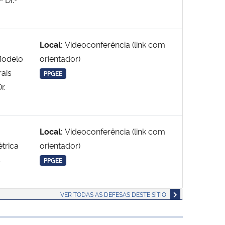
Local:
Videoconferência (link com
 Modelo
orientador)
rais
PPGEE
r.
Local:
Videoconferência (link com
trica
orientador)
s
PPGEE
VER TODAS AS DEFESAS DESTE SÍTIO