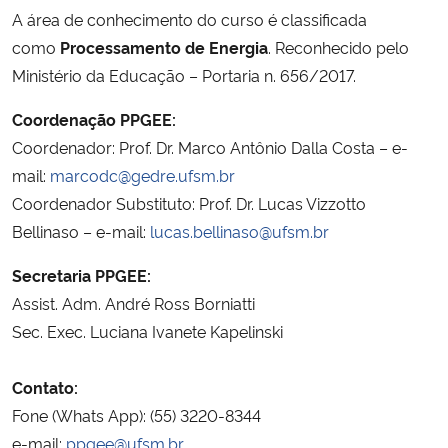
A área de conhecimento do curso é classificada
Ministério da Cidadania
como
Processamento de Energia
. Reconhecido pelo
Ministério da Saúde
Ministério da Educação – Portaria n. 656/2017.
Coordenação PPGEE:
Ministério de Minas e Energia
Coordenador: Prof. Dr. Marco Antônio Dalla Costa – e-
mail:
marcodc@gedre.ufsm.br
Ministério da Ciência, Tecnologia, Inovações e Comunicações
Coordenador Substituto: Prof. Dr. Lucas Vizzotto
Bellinaso – e-mail:
lucas.bellinaso@ufsm.br
Ministério do Meio Ambiente
Secretaria PPGEE:
Ministério do Turismo
Assist. Adm. André Ross Borniatti
Sec. Exec. Luciana Ivanete Kapelinski
Ministério do Desenvolvimento Regional
Contato:
Controladoria-Geral da União
Fone (Whats App): (55) 3220-8344
e-mail:
ppgee@ufsm.br
Ministério da Mulher, da Família e dos Direitos Humanos