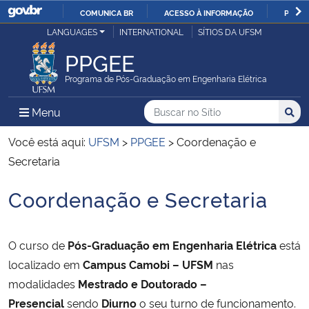
COMUNICA BR
ACESSO À INFORMAÇÃO
PARTI
Casa Civil
LANGUAGES
INTERNATIONAL
SÍTIOS DA UFSM
IR
PARA
PPGEE
Ministério da Justiça e Segurança Pública
O
Programa de Pós-Graduação em Engenharia Elétrica
CONTEÚDO
Ministério da Defesa
Buscar no no Sítio
Busca
Busca:
Menu Principal do Sítio
Menu
Busc
Ministério das Relações Exteriores
Você está aqui:
UFSM
>
PPGEE
>
Coordenação e
Secretaria
Ministério da Economia
Coordenação e Secretaria
Início do conteúdo
Ministério da Infraestrutura
O curso de
Pós-Graduação em Engenharia Elétrica
está
Ministério da Agricultura, Pecuária e Abastecimento
localizado em
Campus Camobi – UFSM
nas
modalidades
Mestrado e
Doutorado –
Ministério da Educação
Presencial
sendo
Diurno
o seu turno de funcionamento.