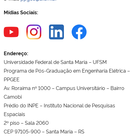
Mídias Sociais:
Secretaria-Geral
Secretaria de Governo
Gabinete de Segurança Institucional
Endereço:
Universidade Federal de Santa Maria – UFSM
Advocacia-Geral da União
Programa de Pós-Graduação em Engenharia Elétrica –
PPGEE
Banco Central do Brasil
Av. Roraima nº 1000 – Campus Universitário – Bairro
Camobi
Planalto
Prédio do INPE – Instituto Nacional de Pesquisas
Espaciais
2º piso – Sala 2060
CEP 97105-900 – Santa Maria – RS