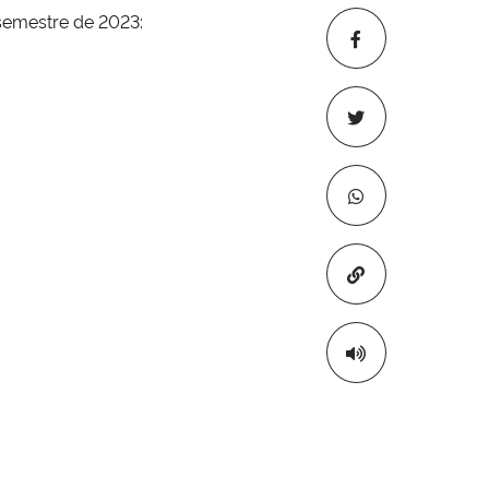
semestre de 2023:
Copiar para áre