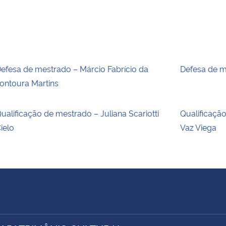
efesa de mestrado – Márcio Fabrício da
Defesa de m
ontoura Martins
ualificação de mestrado – Juliana Scariotti
Qualificaçã
ielo
Vaz Viega