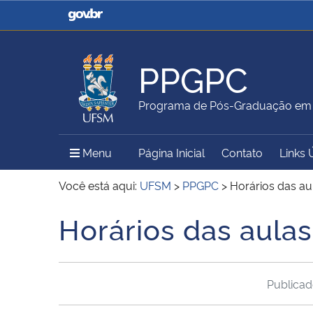
Casa Civil
Ministério da Justiça e
Segurança Pública
PPGPC
Ministério da Agricultura,
Ministério da Educação
Programa de Pós-Graduação em P
Pecuária e Abastecimento
Menu Principal do Sítio
Menu
Página Inicial
Contato
Links 
Ministério do Meio Ambiente
Ministério do Turismo
Você está aqui:
UFSM
>
PPGPC
>
Horários das au
Horários das aula
Início do conteúdo
Secretaria de Governo
Gabinete de Segurança
Institucional
Publica