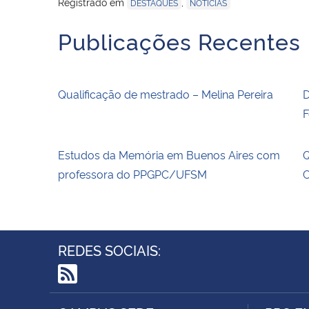
Registrado em
,
DESTAQUES
NOTÍCIAS
Publicações Recentes
Qualificação de mestrado – Melina Pereira
D
F
Estudos da Memória em Buenos Aires com
Q
professora do PPGPC/UFSM
C
REDES SOCIAIS:
RSS