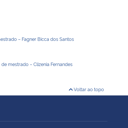
estrado – Fagner Bicca dos Santos
o de mestrado – Clizenia Fernandes
Voltar ao topo