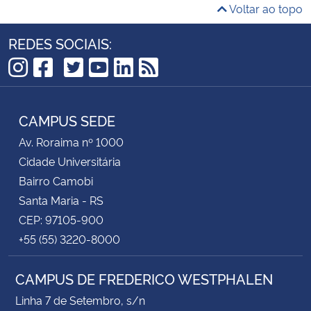
Voltar ao topo
REDES SOCIAIS:
TikTok
Instagram
Facebook
Twitter
YouTube
LinkedIn
RSS
CAMPUS SEDE
Av. Roraima nº 1000
Cidade Universitária
Bairro Camobi
Santa Maria - RS
CEP: 97105-900
+55 (55) 3220-8000
CAMPUS DE FREDERICO WESTPHALEN
Linha 7 de Setembro, s/n