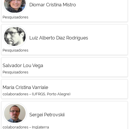
Diomar Cristina Mistro
Secretaria-Geral
Pesquisadores
Secretaria de Governo
Luiz Alberto Díaz Rodrigues
Gabinete de Segurança Institucional
Pesquisadores
Advocacia-Geral da União
Salvador Lou Vega
Pesquisadores
Banco Central do Brasil
Maria Cristina Varriale
Planalto
colaboradores – (UFRGS, Porto Alegre)
Sergei Petrovskii
colaboradores – Inglaterra