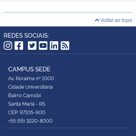
Voltar ao topo
REDES SOCIAIS:
TikTok
Instagram
Facebook
Twitter
YouTube
LinkedIn
RSS
CAMPUS SEDE
Av. Roraima nº 1000
Cidade Universitária
Bairro Camobi
Santa Maria - RS
CEP: 97105-900
+55 (55) 3220-8000