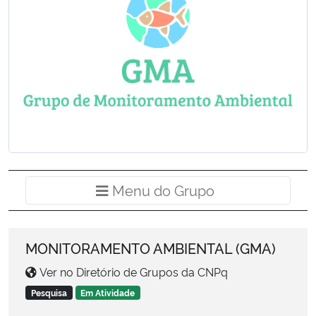
Ministério da Cidadania
Ministério da Saúde
Ministério de Minas e Energia
Ministério da Ciência, Tecnologia, Inovações e Comunicações
Ministério do Meio Ambiente
Menu do Grup
Menu do Grupo
Ministério do Turismo
Ministério do Desenvolvimento Regional
MONITORAMENTO AMBIENTAL (GMA)
Ver no Diretório de Grupos da CNPq
Controladoria-Geral da União
Pesquisa
Em Atividade
Ministério da Mulher, da Família e dos Direitos Humanos