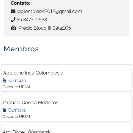
Contato:
jgolombieski2012@gmail.com
Secretaria-Geral
55 3477-0638
Prédio:Bloco III Sala:105
Secretaria de Governo
Gabinete de Segurança Institucional
Membros
Advocacia-Geral da União
Jaqueline Ineu Golombieski
Banco Central do Brasil
Currículo
Docente UFSM
Planalto
Raphael Corrêa Medeiros
Currículo
Docente UFSM
Arci Dirceu Wastowski