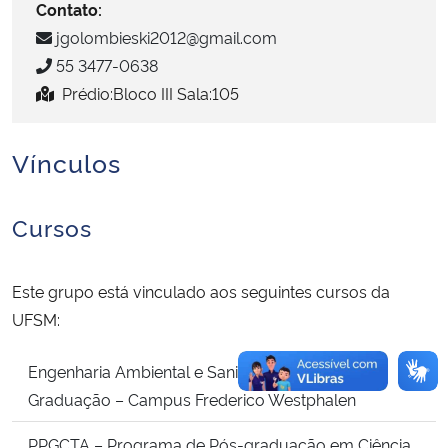
Contato:
jgolombieski2012@gmail.com
Secretaria-Geral
55 3477-0638
Prédio:Bloco III Sala:105
Secretaria de Governo
Gabinete de Segurança Institucional
Vínculos
Advocacia-Geral da União
Cursos
Banco Central do Brasil
Este grupo está vinculado aos seguintes cursos da
Planalto
UFSM:
Engenharia Ambiental e Sanitária – Curso de
Graduação – Campus Frederico Westphalen
PPGCTA – Programa de Pós-graduação em Ciência