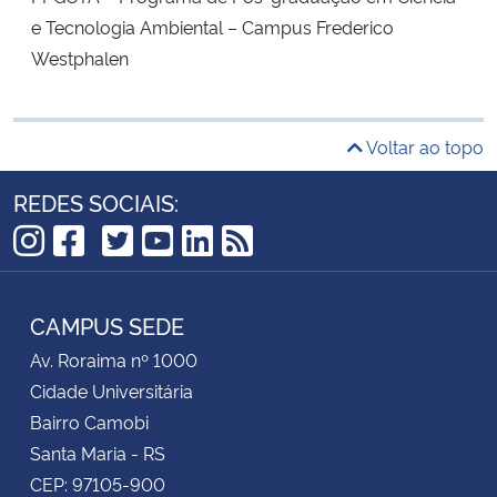
e Tecnologia Ambiental – Campus Frederico
Westphalen
Voltar ao topo
REDES SOCIAIS:
TikTok
Instagram
Facebook
Twitter
YouTube
LinkedIn
RSS
CAMPUS SEDE
Av. Roraima nº 1000
Cidade Universitária
Bairro Camobi
Santa Maria - RS
CEP: 97105-900