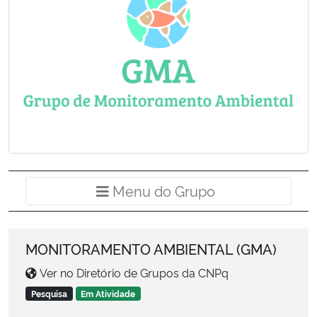
Ministério da Cidadania
Ministério da Saúde
Ministério de Minas e Energia
Ministério da Ciência, Tecnologia, Inovações e Comunicações
Ministério do Meio Ambiente
Menu do Grup
Menu do Grupo
Ministério do Turismo
Ministério do Desenvolvimento Regional
MONITORAMENTO AMBIENTAL (GMA)
Ver no Diretório de Grupos da CNPq
Controladoria-Geral da União
Pesquisa
Em Atividade
Ministério da Mulher, da Família e dos Direitos Humanos