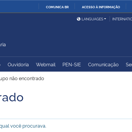
COMUNICA BR
ACESSO À INFORMAÇÃO
Ministério da Defesa
Ministério das Relações
Mini
IR
LANGUAGES
INTERNATI
Exteriores
PARA
O
Ministério da Cidadania
Ministério da Saúde
Mini
CONTEÚDO
ria
o
Ouvidoria
Webmail
PEN-SIE
Comunicação
Se
Ministério do
Controladoria-Geral da
Mini
Desenvolvimento Regional
União
Famí
upo não encontrado
Hum
rado
Advocacia-Geral da União
Banco Central do Brasil
Plan
qual você procurava.