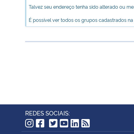
Talvez seu endereço tenha sido alterado ou m
É possível ver todos os grupos cadastrados na
REDES SOCIAIS:
TikTok
Instagram
Facebook
Twitter
YouTube
LinkedIn
RSS