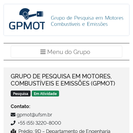
Ministério da Cidadania
Ministério da Saúde
Ministério de Minas e Energia
Menu do Grup
Menu do Grupo
Ministério da Ciência, Tecnologia, Inovações e Comunicações
Ministério do Meio Ambiente
GRUPO DE PESQUISA EM MOTORES,
COMBUSTÍVEIS E EMISSÕES (GPMOT)
Ministério do Turismo
Pesquisa
Em Atividade
Ministério do Desenvolvimento Regional
Contato:
gpmot@ufsm.br
Controladoria-Geral da União
+55 (55) 3220-8000
Prédio: 9D – Departamento de Engenharia
Ministério da Mulher, da Família e dos Direitos Humanos