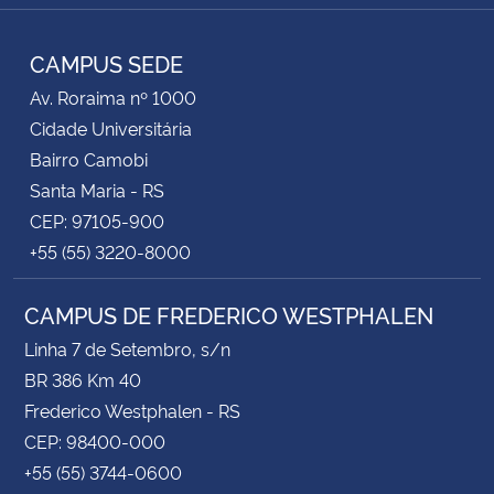
TikTok
Instagram
Facebook
Twitter
YouTube
LinkedIn
RSS
CAMPUS SEDE
Av. Roraima nº 1000
Cidade Universitária
Bairro Camobi
Santa Maria - RS
CEP: 97105-900
+55 (55) 3220-8000
CAMPUS DE FREDERICO WESTPHALEN
Linha 7 de Setembro, s/n
BR 386 Km 40
Frederico Westphalen - RS
CEP: 98400-000
+55 (55) 3744-0600