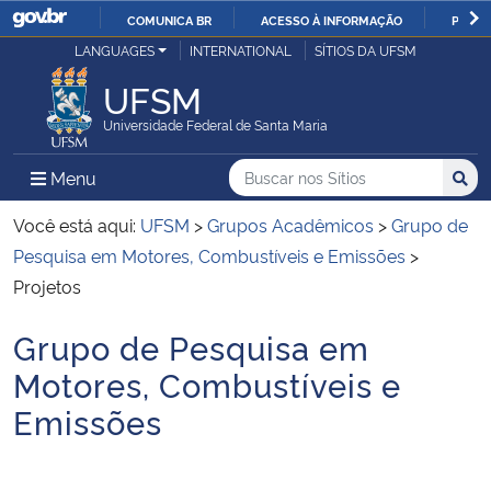
COMUNICA BR
ACESSO À INFORMAÇÃO
PARTI
Casa Civil
LANGUAGES
INTERNATIONAL
SÍTIOS DA UFSM
IR
PARA
UFSM
Ministério da Justiça e Segurança Pública
O
Universidade Federal de Santa Maria
CONTEÚDO
Ministério da Defesa
Buscar no nos Sítios
Busca
Busca:
Menu Principal do Sítio
Menu
Busc
Ministério das Relações Exteriores
Você está aqui:
UFSM
>
Grupos Acadêmicos
>
Grupo de
Pesquisa em Motores, Combustíveis e Emissões
>
Ministério da Economia
Projetos
Grupo de Pesquisa em
Ministério da Infraestrutura
Início do conteúdo
Motores, Combustíveis e
Ministério da Agricultura, Pecuária e Abastecimento
Emissões
Ministério da Educação