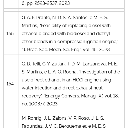
6, pp. 2523-2537, 2023.
G. A. F. Prante, N. D. S. A. Santos, e M. E. S.
Martins, “Feasibility of replacing diesel with
155.
ethanol blended with biodiesel and diethyl-
ether blends in a compression ignition engine,”
“J. Braz. Soc. Mech. Sci. Eng.”, vol. 45, 2023.
G. D. Telli, G. Y. Zulian, T. D. M. Lanzanova, M. E.
S. Martins, e L. A. O. Rocha, “Investigation of the
use of wet ethanol in an HCCI engine using
154.
water injection and direct exhaust heat
recovery,” “Energy Convers. Manag.: X”, vol. 18,
no. 100377, 2023.
M. Rohrig, J. L. Zaions, V. R. Roso, J. L. S.
Fagundez, J. V. C. Berguemaier, e M. E. S.