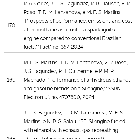
R. A. Garlet, J. L. S. Fagundez, R. B. Hausen, V. R.
Roso, T. D. M. Lanzanova, e M. E. S. Martins,
“Prospects of performance, emissions and cost
170.
of biomethane as a fuel in a spark-ignition
engine compared to conventional Brazilian
fuels,” “Fuel”, no. 357, 2024.
M. E. S. Martins, T. D. M. Lanzanova, V. R. Roso,
J. S. Fagundez, R. T. Guilherme, e P. M. R.
169.
Machado, “Performance of anhydrous ethanol
and gasoline blends on a SI engine,” “SSRN
Electron. J.”, no. 4707800, 2024.
J. L. S. Fagundez, T. D. M. Lanzanova, M. E. S.
Martins, e N. P. G. Salau, “PFI SI engine fueled
with ethanol with exhaust gas rebreathing:
168.
Thermal efficiency optimization with