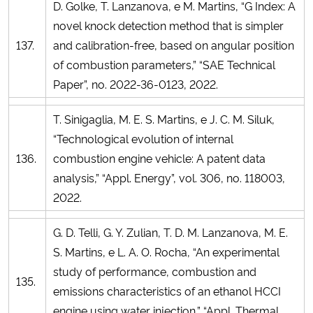
D. Golke, T. Lanzanova, e M. Martins, “G Index: A
novel knock detection method that is simpler
137.
and calibration-free, based on angular position
of combustion parameters,” “SAE Technical
Paper”, no. 2022-36-0123, 2022.
T. Sinigaglia, M. E. S. Martins, e J. C. M. Siluk,
“Technological evolution of internal
136.
combustion engine vehicle: A patent data
analysis,” “Appl. Energy”, vol. 306, no. 118003,
2022.
G. D. Telli, G. Y. Zulian, T. D. M. Lanzanova, M. E.
S. Martins, e L. A. O. Rocha, “An experimental
study of performance, combustion and
135.
emissions characteristics of an ethanol HCCI
engine using water injection,” “Appl. Thermal