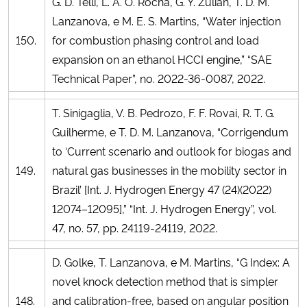
G. D. Telli, L. A. O. Rocha, G. Y. Zulian, T. D. M.
Lanzanova, e M. E. S. Martins, “Water injection
150.
for combustion phasing control and load
expansion on an ethanol HCCI engine,” “SAE
Technical Paper”, no. 2022-36-0087, 2022.
T. Sinigaglia, V. B. Pedrozo, F. F. Rovai, R. T. G.
Guilherme, e T. D. M. Lanzanova, “Corrigendum
to ‘Current scenario and outlook for biogas and
149.
natural gas businesses in the mobility sector in
Brazil’ [Int. J. Hydrogen Energy 47 (24)(2022)
12074–12095],” “Int. J. Hydrogen Energy”, vol.
47, no. 57, pp. 24119-24119, 2022.
D. Golke, T. Lanzanova, e M. Martins, “G Index: A
novel knock detection method that is simpler
148.
and calibration-free, based on angular position