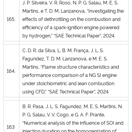
J. P. Silveira, V. R. Roso, N. P. G. Salau, M. E. S.
Martins, e T. D. M. Lanzanova, “Investigating the
165
effects of dethrottling on the combustion and
efficiency of a spark-ignition engine powered
by hydrogen,” “SAE Technical Paper”, 2024.
C. D. R. da Silva, L. B. M. França, J. L. S.
Fagundez, T. D. M. Lanzanova, e M. E. S.
Martins, “Flame structure characteristics and
164.
performance comparison of a NG SI engine
under stoichiometric and lean combustion
using CFD,” “SAE Technical Paper”, 2024.
B. R. Pasa, J. L. S. Fagundez, M. E. S. Martins, N.
P. G. Salau, V. V. Cogo, e G. A. F. Prante,
“Numerical analysis of the influence of SOI and
163
injection duration on the homogenization of