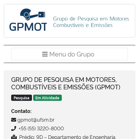
Ministério da Cidadania
Ministério da Saúde
Ministério de Minas e Energia
Menu do Grup
Menu do Grupo
Ministério da Ciência, Tecnologia, Inovações e Comunicações
Ministério do Meio Ambiente
GRUPO DE PESQUISA EM MOTORES,
COMBUSTÍVEIS E EMISSÕES (GPMOT)
Ministério do Turismo
Pesquisa
Em Atividade
Ministério do Desenvolvimento Regional
Contato:
gpmot@ufsm.br
Controladoria-Geral da União
+55 (55) 3220-8000
Prédio: 9D – Departamento de Engenharia
Ministério da Mulher, da Família e dos Direitos Humanos