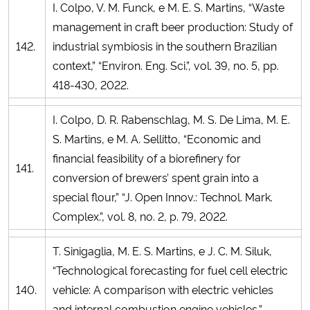
I. Colpo, V. M. Funck, e M. E. S. Martins, “Waste
management in craft beer production: Study of
142.
industrial symbiosis in the southern Brazilian
context,” “Environ. Eng. Sci.”, vol. 39, no. 5, pp.
418-430, 2022.
I. Colpo, D. R. Rabenschlag, M. S. De Lima, M. E.
S. Martins, e M. A. Sellitto, “Economic and
financial feasibility of a biorefinery for
141.
conversion of brewers’ spent grain into a
special flour,” “J. Open Innov.: Technol. Mark.
Complex.”, vol. 8, no. 2, p. 79, 2022.
T. Sinigaglia, M. E. S. Martins, e J. C. M. Siluk,
“Technological forecasting for fuel cell electric
140.
vehicle: A comparison with electric vehicles
and internal combustion engine vehicles,”