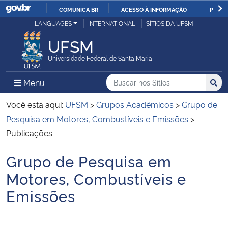
COMUNICA BR
ACESSO À INFORMAÇÃO
PARTI
Casa Civil
LANGUAGES
INTERNATIONAL
SÍTIOS DA UFSM
IR
PARA
UFSM
Ministério da Justiça e Segurança Pública
O
Universidade Federal de Santa Maria
CONTEÚDO
Ministério da Defesa
Buscar no nos Sítios
Busca
Busca:
Menu Principal do Sítio
Menu
Busc
Ministério das Relações Exteriores
Você está aqui:
UFSM
>
Grupos Acadêmicos
>
Grupo de
Pesquisa em Motores, Combustíveis e Emissões
>
Ministério da Economia
Publicações
Grupo de Pesquisa em
Ministério da Infraestrutura
Início do conteúdo
Motores, Combustíveis e
Ministério da Agricultura, Pecuária e Abastecimento
Emissões
Ministério da Educação