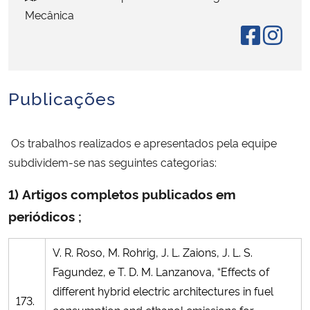
Mecânica
Secretaria-Geral
Secretaria de Governo
Publicações
Gabinete de Segurança Institucional
Os trabalhos realizados e apresentados pela equipe
Advocacia-Geral da União
subdividem-se nas seguintes categorias:
Banco Central do Brasil
1) Artigos completos publicados em
periódicos ;
Planalto
V. R. Roso, M. Rohrig, J. L. Zaions, J. L. S.
Fagundez, e T. D. M. Lanzanova, “Effects of
different hybrid electric architectures in fuel
173.
consumption and ethanol emissions for