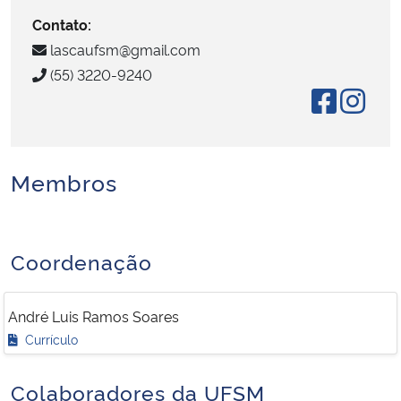
Contato:
Secretaria-Geral
lascaufsm@gmail.com
(55) 3220-9240
Secretaria de Governo
Gabinete de Segurança Institucional
Membros
Advocacia-Geral da União
Banco Central do Brasil
Coordenação
Planalto
André Luis Ramos Soares
Currículo
Colaboradores da UFSM