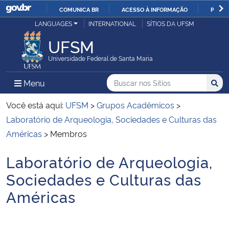
COMUNICA BR
ACESSO À INFORMAÇÃO
PARTI
Casa Civil
LANGUAGES
INTERNATIONAL
SÍTIOS DA UFSM
IR
PARA
UFSM
Ministério da Justiça e Segurança Pública
O
Universidade Federal de Santa Maria
CONTEÚDO
Ministério da Defesa
Buscar no nos Sítios
Busca
Busca:
Menu Principal do Sítio
Menu
Busc
Ministério das Relações Exteriores
Você está aqui:
UFSM
>
Grupos Acadêmicos
>
Laboratório de Arqueologia, Sociedades e Culturas das
Ministério da Economia
Américas
>
Membros
Laboratório de Arqueologia,
Ministério da Infraestrutura
Início do conteúdo
Sociedades e Culturas das
Ministério da Agricultura, Pecuária e Abastecimento
Américas
Ministério da Educação