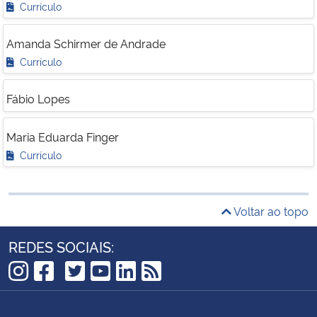
Currículo
Amanda Schirmer de Andrade
Currículo
Fábio Lopes
Maria Eduarda Finger
Currículo
Voltar ao topo
REDES SOCIAIS:
TikTok
Instagram
Facebook
Twitter
YouTube
LinkedIn
RSS