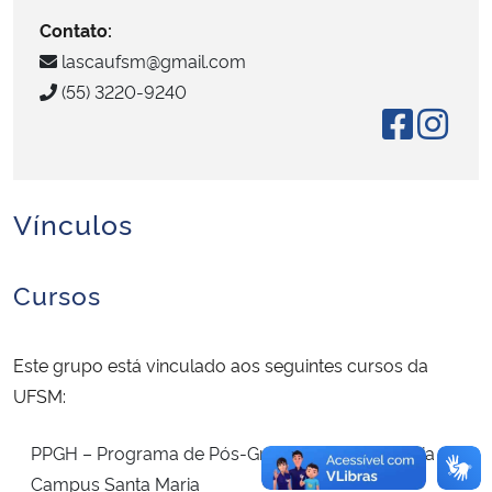
Contato:
Secretaria-Geral
lascaufsm@gmail.com
(55) 3220-9240
Secretaria de Governo
Gabinete de Segurança Institucional
Vínculos
Advocacia-Geral da União
Banco Central do Brasil
Cursos
Planalto
Este grupo está vinculado aos seguintes cursos da
UFSM:
PPGH – Programa de Pós-Graduação em História –
Campus Santa Maria