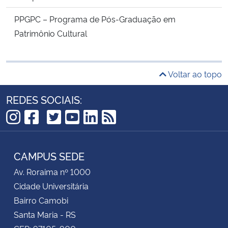
PPGPC – Programa de Pós-Graduação em
Patrimônio Cultural
Voltar ao topo
REDES SOCIAIS:
TikTok
Instagram
Facebook
Twitter
YouTube
LinkedIn
RSS
CAMPUS SEDE
Av. Roraima nº 1000
Cidade Universitária
Bairro Camobi
Santa Maria - RS