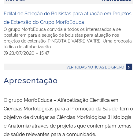
Edital de Seleção de Bolsistas para atuação em Projetos
Secretaria-Geral
de Extensão do Grupo MorfoEduca
O grupo MorfoEduca convida a todos os interessados a se
Secretaria de Governo
postularem para a seleção de bolsistas para atuação nos
projetos de extensão: PINGOTA E VARRE-VARRE. Uma proposta
lúdica de alfabetização…
Gabinete de Segurança Institucional
23/07/2020 – 15:47
Advocacia-Geral da União
VER TODAS NOTÍCIAS DO GRUPO
Apresentação
Banco Central do Brasil
Planalto
O grupo MorfoEduca – Alfabetização Científica em
Ciências Morfológicas para a Promoção da Saúde, tem o
objetivo de divulgar as Ciências Morfológicas (Histologia
e Anatomia) através de projetos que contemplam temas
de saúde relevantes para a comunidade.