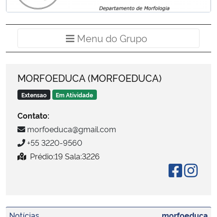
Ministério da Cidadania
Ministério da Saúde
Menu do Grup
Menu do Grupo
Ministério de Minas e Energia
MORFOEDUCA (MORFOEDUCA)
Ministério da Ciência, Tecnologia, Inovações e Comunicações
Extensao
Em Atividade
Ministério do Meio Ambiente
Contato:
morfoeduca@gmail.com
Ministério do Turismo
+55 3220-9560
Prédio:19 Sala:3226
Ministério do Desenvolvimento Regional
Controladoria-Geral da União
Ministério da Mulher, da Família e dos Direitos Humanos
Notícias
morfoeduca