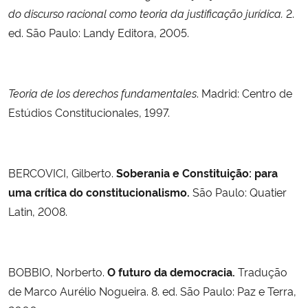
do discurso racional como teoria da justificação jurídica.
2.
ed. São Paulo: Landy Editora, 2005.
Secretaria-Geral
Secretaria de Governo
Teoria de los derechos fundamentales
. Madrid: Centro de
Gabinete de Segurança Institucional
Estúdios Constitucionales, 1997.
Advocacia-Geral da União
BERCOVICI, Gilberto.
Soberania e Constituição: para
Banco Central do Brasil
uma crítica do constitucionalismo.
São Paulo: Quatier
Latin, 2008.
Planalto
BOBBIO, Norberto.
O futuro da democracia.
Tradução
de Marco Aurélio Nogueira. 8. ed. São Paulo: Paz e Terra,