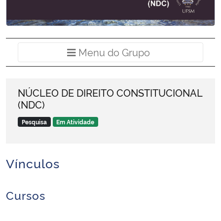
Ministério da Cidadania
Ministério da Saúde
Menu do Grup
Menu do Grupo
Ministério de Minas e Energia
Ministério da Ciência, Tecnologia, Inovações e Comunicações
NÚCLEO DE DIREITO CONSTITUCIONAL
(NDC)
Ministério do Meio Ambiente
Pesquisa
Em Atividade
Ministério do Turismo
Vínculos
Ministério do Desenvolvimento Regional
Cursos
Controladoria-Geral da União
Ministério da Mulher, da Família e dos Direitos Humanos