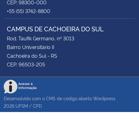
CEP: 98300-000
+55 (55) 3742-8800
CAMPUS DE CACHOEIRA DO SUL
Rod. Taufik Germano, nº 3013
Bairro Universitário II
Cachoeira do Sul - RS
CEP: 96503-205
Acesso à
Informação
Desenvolvido com o CMS de código aberto
Wordpress
2026
UFSM
/
CPD