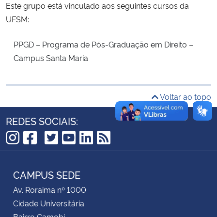
Este grupo está vinculado aos seguintes cursos da
UFSM:
Secretaria-Geral
PPGD – Programa de Pós-Graduação em Direito –
Secretaria de Governo
Campus Santa Maria
Gabinete de Segurança Institucional
Voltar ao topo
Advocacia-Geral da União
REDES SOCIAIS:
Banco Central do Brasil
TikTok
Instagram
Facebook
Twitter
YouTube
LinkedIn
RSS
Planalto
CAMPUS SEDE
Av. Roraima nº 1000
Cidade Universitária
Bairro Camobi